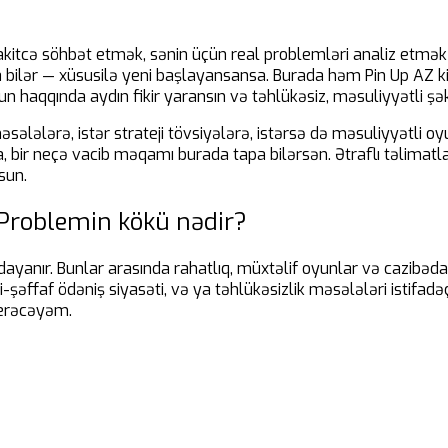
itcə söhbət etmək, sənin üçün real problemləri analiz etmək v
a bilər — xüsusilə yeni başlayansansa. Burada həm Pin Up AZ 
un haqqında aydın fikir yaransın və təhlükəsiz, məsuliyyətli şə
 məsələlərə, istər strateji tövsiyələrə, istərsə də məsuliyyətl
 bir neçə vacib məqamı burada tapa bilərsən. Ətraflı təlimatl
sun.
 Problemin kökü nədir?
dayanır. Bunlar arasında rahatlıq, müxtəlif oyunlar və cazibə
əffaf ödəniş siyasəti, və ya təhlükəsizlik məsələləri istifadəç
verəcəyəm.