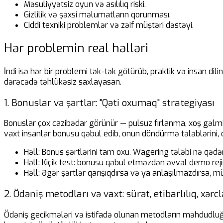
Məsuliyyətsiz oyun və asılılıq riski.
Gizlilik və şəxsi məlumatların qorunması.
Ciddi texniki problemlər və zəif müştəri dəstəyi.
Hər problemin real həlləri
İndi isə hər bir problemi tək-tək götürüb, praktik və insan
dərəcədə təhlükəsiz saxlayasan.
1. Bonuslar və şərtlər: "Qəti oxumaq" strategiyası
Bonuslar çox cazibədar görünür — pulsuz fırlanma, xoş gəlmi
vaxt insanlar bonusu qəbul edib, onun döndürmə tələblərini,
Həll: Bonus şərtlərini tam oxu. Wagering tələbi nə qəd
Həll: Kiçik test: bonusu qəbul etməzdən əvvəl demo rej
Həll: Əgər şərtlər qarışıqdırsa və ya anlaşılmazdırsa, mü
2. Ödəniş metodları və vaxt: sürət, etibarlılıq, xərcl
Ödəniş gecikmələri və istifadə olunan metodların məhdudluğu 