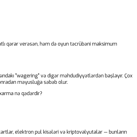
lumatlı qərar verəsən, həm də oyun təcrübəni maksimum
sındakı "wagering" və digər məhdudiyyətlərdən başlayır. Çox
 sonradan məyusluğa səbəb olur.
ıxarma nə qədərdir?
tlar, elektron pul kisələri və kriptovalyutalar — bunların