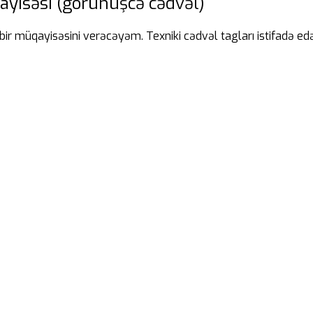
ayisəsi (görünüşcə cədvəl)
bir müqayisəsini verəcəyəm. Texniki cədvəl tagları istifadə ed