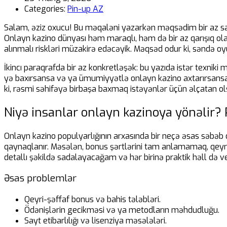
Categories:
Pin-up AZ
Salam, əziz oxucu! Bu məqaləni yazarkən məqsədim bir az sak
Onlayn kazino dünyası həm maraqlı, həm də bir az qarışıq ol
alınmalı riskləri müzakirə edəcəyik. Məqsəd odur ki, səndə oy
İkincı paraqrafda bir az konkretləşək: bu yazıda istər texniki
yə baxırsansa və ya ümumiyyətlə onlayn kazino axtarırsansa,
ki, rəsmi səhifəyə birbaşa baxmaq istəyənlər üçün əlçatan ol
Niyə insanlar onlayn kazinoya yönəlir?
Onlayn kazino populyarlığının arxasında bir neçə əsas səbəb 
qaynaqlanır. Məsələn, bonus şərtlərini tam anlamamaq, qeyri-ş
detallı şəkildə sadalayacağam və hər birinə praktik həll də 
Əsas problemlər
Qeyri-şəffaf bonus və bahis tələbləri.
Ödənişlərin gecikməsi və ya metodların məhdudluğu.
Sayt etibarlılığı və lisenziya məsələləri.