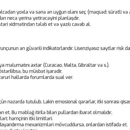
lcədən yoxla və sənə ən uyğun olanı seç (məqsəd: sürətli və 
dən necə yerinə yetirəcəyini planlaşdır.
əri xidmətindən tələb et və yazılı cavab al.
oyunçunun ən güvənli indikatorlarıdır. Lisenziyasız saytlar risk
ya məlumatını axtar (Curacao, Malta, Gibraltar və s.).
stərilibsə, bu müsbət işarədir.
zəruri hallarda forumlarda sual ver.
 nəzərdə tutulub. Lakin emosional qərarlar, itki sonrası qisas 
et. Bu məbləğ itirilə bilən pullardan ibarət olmalıdır.
ri; həmçinin itki limitləri.
i dayandırma mexanizmləri mövcuddursa, onlardan istifadə et.