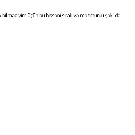
ə bilmədiyim üçün bu hissəni sıralı və məzmunlu şəkildə