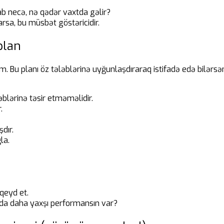
ab necə, nə qədər vaxtda gəlir?
rsa, bu müsbət göstəricidir.
plan
. Bu planı öz tələblərinə uyğunlaşdıraraq istifadə edə bilərsə
lərinə təsir etməməlidir.
.
dır.
la.
qeyd et.
rda daha yaxşı performansın var?