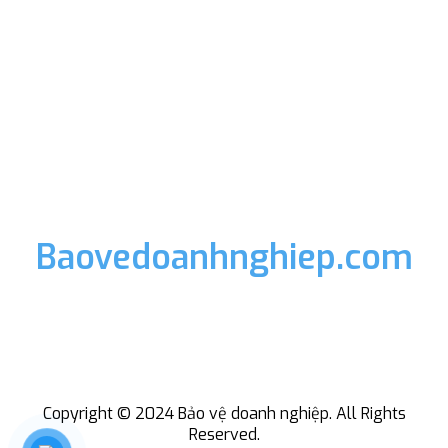
Baovedoanhnghiep.com
Copyright © 2024 Bảo vệ doanh nghiệp. All Rights
Reserved.