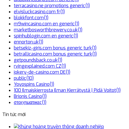
terracasino.ne promotions generic
(1)
elvisluckcasino.com fr
(1)
blokkfont.com
(1)
m9wincasino.com en generic
(1)
marketbosworthbrewery.co.uk
(1)
spinhublogin.com en generic
(1)
ennorton.uk
(1)
betsekiz-giris.com bonus generic turk
(1)
betrallicasino.com bonus generic turk
(1)
getpoundsback.co.uk
(1)
rvingexplained.com CZ
(1)
jokery-de-casino.com DE
(1)
public
(10)
Yoyospins Casino
(1)
100 Ilmaiskierrosta Ilman Kierrätystä | Pidä Voitot
(1)
Brionis Casino
(1)
στοιχηματικες
(1)
Tin tức mới