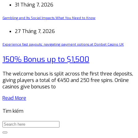
31 Tháng 7, 2026
Gambling and Its Social Impacts What You Need to Know
27 Tháng 7, 2026
Experience fast payouts: navigating payment options at Donbet Casino UK
150% Bonus up to $1,500
The welcome bonus is split across the first three deposits,
giving players a total of €450 and 250 free spins. Online
casinos give bonuses to
Read More
Tìm kiếm