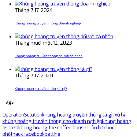
Tháng 7 17, 2024
Khủng hoảng truyền thông doanh nghiệp
Tháng mười một 12, 2023
Khủng hoảng truyền thông đối với cá nhân
Tháng 7 17, 2020
Khủng hoảng truyền thông là gì?
Tags
Operation
Solution
khủng hoảng truyền thông là gì?
xử lý
khủng hoảng truyền thông cho doanh nghiệp
khủng hoảng
asanzo
khủng hoảng the coffee house
Trào lưu bóc
phốt
hack facebook
betting