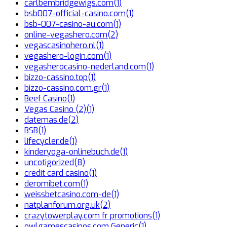
carlbembridgewigs.com
(1)
bsb007-official-casino.com
(1)
bsb-007-casino-au.com
(1)
online-vegashero.com
(2)
vegascasinohero.nl
(1)
vegashero-login.com
(1)
vegasherocasino-nederland.com
(1)
bizzo-cassino.top
(1)
bizzo-cassino.com.gr
(1)
Beef Casino
(1)
Vegas Casino (2)
(1)
datemas.de
(2)
BSB
(1)
lifecycler.de
(1)
kinderyoga-onlinebuch.de
(1)
uncotigorized
(8)
credit card casino
(1)
deromibet.com
(1)
weissbetcasino.com-de
(1)
natplanforum.org.uk
(2)
crazytowerplay.com fr promotions
(1)
owlgamescasinos.com Generic
(1)