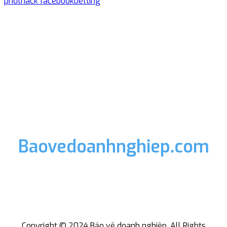
phốt
hack facebook
betting
Baovedoanhnghiep.com
Copyright © 2024 Bảo vệ doanh nghiệp. All Rights