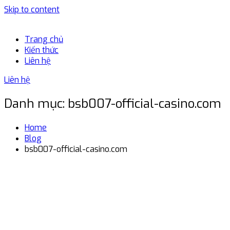
Skip to content
Trang chủ
Kiến thức
Liên hệ
Liên hệ
Danh mục:
bsb007-official-casino.com
Home
Blog
bsb007-official-casino.com