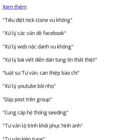
Xem thêm
*Tiêu diệt nick clone vu khống*
*Xử lý các vấn đề facebook*
*Xử lý web nặc danh vu khống*
*Xử lý bài viết diễn đàn tung tin thất thiệt*
*luật sư Tư vấn, can thiệp báo chí*
*Xử lý youtube bôi nhọ*
*Dập post trên group*
*Cung cấp hệ thống seeding*
*Tư vấn lộ trình khôi phục hình ảnh*
*Tư vấn kiện tụng*