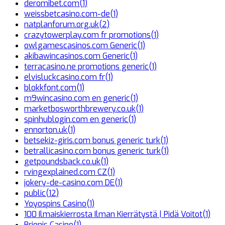
deromibet.com
(1)
weissbetcasino.com-de
(1)
natplanforum.org.uk
(2)
crazytowerplay.com fr promotions
(1)
owlgamescasinos.com Generic
(1)
akibawincasinos.com Generic
(1)
terracasino.ne promotions generic
(1)
elvisluckcasino.com fr
(1)
blokkfont.com
(1)
m9wincasino.com en generic
(1)
marketbosworthbrewery.co.uk
(1)
spinhublogin.com en generic
(1)
ennorton.uk
(1)
betsekiz-giris.com bonus generic turk
(1)
betrallicasino.com bonus generic turk
(1)
getpoundsback.co.uk
(1)
rvingexplained.com CZ
(1)
jokery-de-casino.com DE
(1)
public
(12)
Yoyospins Casino
(1)
100 Ilmaiskierrosta Ilman Kierrätystä | Pidä Voitot
(1)
Brionis Casino
(1)