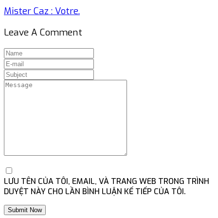
Mister Caz : Votre.
Leave A Comment
LƯU TÊN CỦA TÔI, EMAIL, VÀ TRANG WEB TRONG TRÌNH
DUYỆT NÀY CHO LẦN BÌNH LUẬN KẾ TIẾP CỦA TÔI.
Submit Now