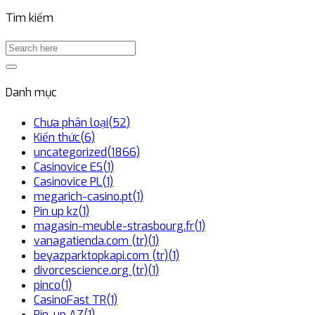
Tìm kiếm
Danh mục
Chưa phân loại
(52)
Kiến thức
(6)
uncategorized
(1866)
Casinovice ES
(1)
Casinovice PL
(1)
megarich-casino.pt
(1)
Pin up kz
(1)
magasin-meuble-strasbourg.fr
(1)
vanagatienda.com (tr)
(1)
beyazparktopkapi.com (tr)
(1)
divorcescience.org (tr)
(1)
pinco
(1)
CasinoFast TR
(1)
Pin-up AZ
(1)