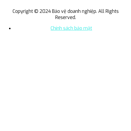
Copyright © 2024 Bảo vệ doanh nghiệp. All Rights
Reserved.
Chính sách bảo mật