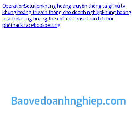
Operation
Solution
khủng hoảng truyền thông là gì?
xử lý
khủng hoảng truyền thông cho doanh nghiệp
khủng hoảng
asanzo
khủng hoảng the coffee house
Trào lưu bóc
phốt
hack facebook
betting
Baovedoanhnghiep.com