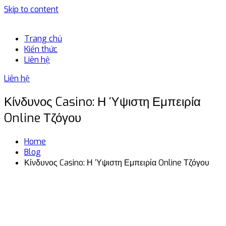
Skip to content
Trang chủ
Kiến thức
Liên hệ
Liên hệ
Κίνδυνος Casino: Η Ύψιστη Εμπειρία
Online Τζόγου
Home
Blog
Κίνδυνος Casino: Η Ύψιστη Εμπειρία Online Τζόγου