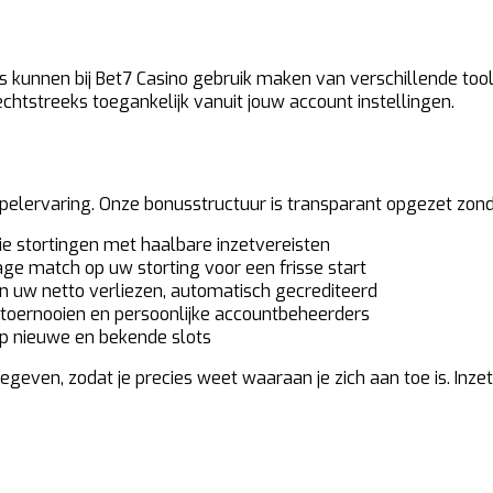
s kunnen bij Bet7 Casino gebruik maken van verschillende to
 rechtstreeks toegankelijk vanuit jouw account instellingen.
spelervaring. Onze bonusstructuur is transparant opgezet zond
e stortingen met haalbare inzetvereisten
ge match op uw storting voor een frisse start
 uw netto verliezen, automatisch gecrediteerd
toernooien en persoonlijke accountbeheerders
op nieuwe en bekende slots
ven, zodat je precies weet waaraan je zich aan toe is. Inze