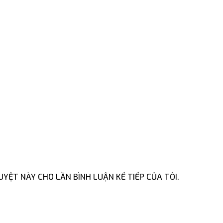
YỆT NÀY CHO LẦN BÌNH LUẬN KẾ TIẾP CỦA TÔI.