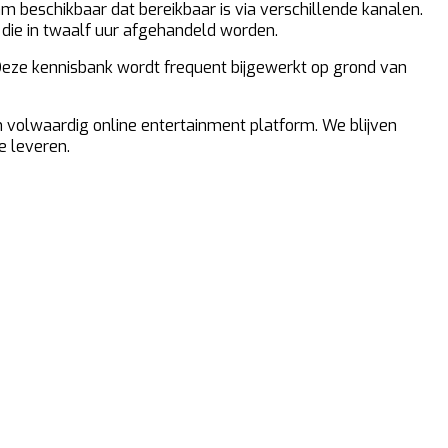
beschikbaar dat bereikbaar is via verschillende kanalen.
n die in twaalf uur afgehandeld worden.
eze kennisbank wordt frequent bijgewerkt op grond van
n volwaardig online entertainment platform. We blijven
e leveren.