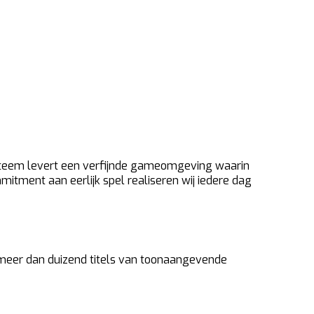
ysteem levert een verfijnde gameomgeving waarin
tment aan eerlijk spel realiseren wij iedere dag
t meer dan duizend titels van toonaangevende