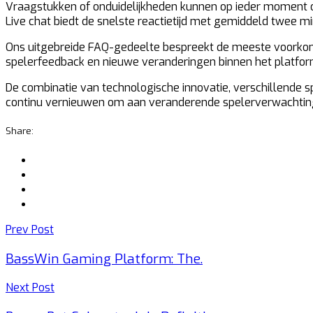
Vraagstukken of onduidelijkheden kunnen op ieder moment on
Live chat biedt de snelste reactietijd met gemiddeld twee mi
Ons uitgebreide FAQ-gedeelte bespreekt de meeste voorkom
spelerfeedback en nieuwe veranderingen binnen het platfor
De combinatie van technologische innovatie, verschillende 
continu vernieuwen om aan veranderende spelerverwachting
Share:
Prev Post
BassWin Gaming Platform: The.
Next Post