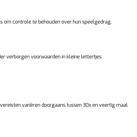
ols om controle te behouden over hun speelgedrag.
er verborgen voorwaarden in kleine lettertjes.
tvereisten variëren doorgaans tussen 30x en veertig maal