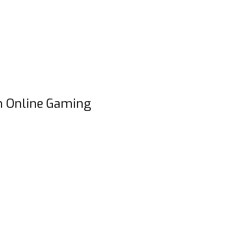
um Online Gaming