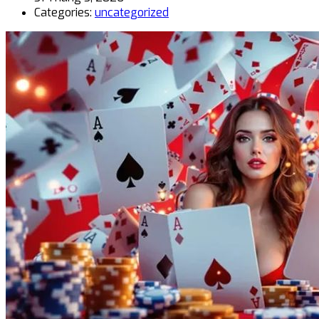
Categories:
uncategorized