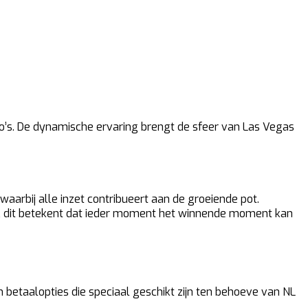
dio’s. De dynamische ervaring brengt de sfeer van Las Vegas
aarbij alle inzet contribueert aan de groeiende pot.
rs, dit betekent dat ieder moment het winnende moment kan
betaalopties die speciaal geschikt zijn ten behoeve van NL