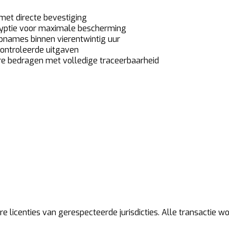
met directe bevestiging
ryptie voor maximale bescherming
opnames binnen vierentwintig uur
ontroleerde uitgaven
re bedragen met volledige traceerbaarheid
 licenties van gerespecteerde jurisdicties. Alle transactie 