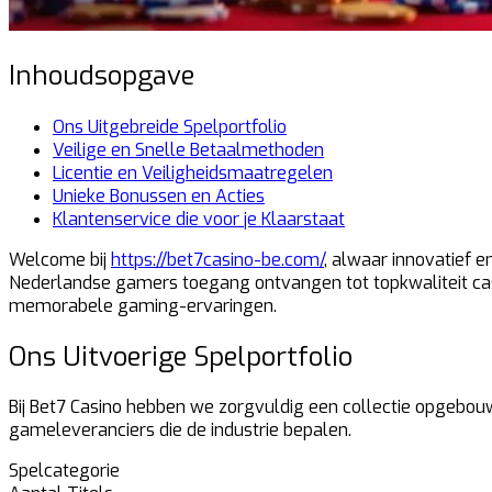
Inhoudsopgave
Ons Uitgebreide Spelportfolio
Veilige en Snelle Betaalmethoden
Licentie en Veiligheidsmaatregelen
Unieke Bonussen en Acties
Klantenservice die voor je Klaarstaat
Welcome bij
https://bet7casino-be.com/
, alwaar innovatief
Nederlandse gamers toegang ontvangen tot topkwaliteit casi
memorabele gaming-ervaringen.
Ons Uitvoerige Spelportfolio
Bij Bet7 Casino hebben we zorgvuldig een collectie opgebouw
gameleveranciers die de industrie bepalen.
Spelcategorie