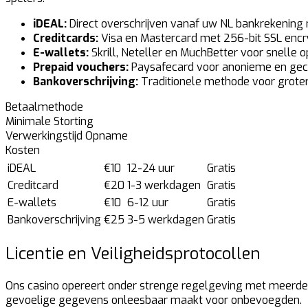
iDEAL:
Direct overschrijven vanaf uw NL bankrekening 
Creditcards:
Visa en Mastercard met 256-bit SSL enc
E-wallets:
Skrill, Neteller en MuchBetter voor snelle 
Prepaid vouchers:
Paysafecard voor anonieme en gec
Bankoverschrijving:
Traditionele methode voor grote
Betaalmethode
Minimale Storting
Verwerkingstijd Opname
Kosten
iDEAL
€10
12-24 uur
Gratis
Creditcard
€20
1-3 werkdagen
Gratis
E-wallets
€10
6-12 uur
Gratis
Bankoverschrijving
€25
3-5 werkdagen
Gratis
Licentie en Veiligheidsprotocollen
Ons casino opereert onder strenge regelgeving met meerdere
gevoelige gegevens onleesbaar maakt voor onbevoegden.