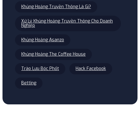
Khủng Hoảng Truyền Thông Là Gì?
Xử Lý Khủng Hoảng Truyền Thông Cho Doanh
Nghiệp
Khủng Hoảng Asanzo
Khủng Hoảng The Coffee House
Trào Lưu Bóc Phốt
Hack Facebook
Betting