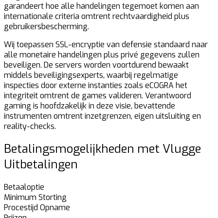
garandeert hoe alle handelingen tegemoet komen aan
internationale criteria omtrent rechtvaardigheid plus
gebruikersbescherming.
Wij toepassen SSL-encryptie van defensie standaard naar
alle monetaire handelingen plus privé gegevens zullen
beveiligen. De servers worden voortdurend bewaakt
middels beveiligingsexperts, waarbij regelmatige
inspecties door externe instanties zoals eCOGRA het
integriteit omtrent de games valideren. Verantwoord
gaming is hoofdzakelijk in deze visie, bevattende
instrumenten omtrent inzetgrenzen, eigen uitsluiting en
reality-checks.
Betalingsmogelijkheden met Vlugge
Uitbetalingen
Betaaloptie
Minimum Storting
Procestijd Opname
Prijzen