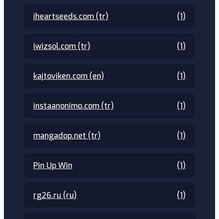
iheartseeds.com (tr)
(1)
iwizsol.com (tr)
(1)
kajtoviken.com (en)
(1)
instaanonimo.com (tr)
(1)
mangadop.net (tr)
(1)
Pin Up Win
(1)
rg26.ru (ru)
(1)