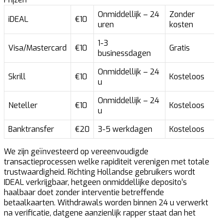
Onmiddellijk – 24
Zonder
iDEAL
€10
uren
kosten
1-3
Visa/Mastercard
€10
Gratis
businessdagen
Onmiddellijk – 24
Skrill
€10
Kosteloos
u
Onmiddellijk – 24
Neteller
€10
Kosteloos
u
Banktransfer
€20
3-5 werkdagen
Kosteloos
We zijn geïnvesteerd op vereenvoudigde
transactieprocessen welke rapiditeit verenigen met totale
trustwaardigheid. Richting Hollandse gebruikers wordt
IDEAL verkrijgbaar, hetgeen onmiddellijke deposito’s
haalbaar doet zonder interventie betreffende
betaalkaarten. Withdrawals worden binnen 24 u verwerkt
na verificatie, datgene aanzienlijk rapper staat dan het