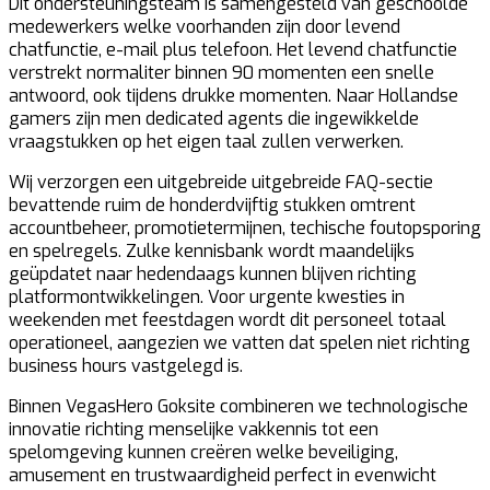
Dit ondersteuningsteam is samengesteld van geschoolde
medewerkers welke voorhanden zijn door levend
chatfunctie, e-mail plus telefoon. Het levend chatfunctie
verstrekt normaliter binnen 90 momenten een snelle
antwoord, ook tijdens drukke momenten. Naar Hollandse
gamers zijn men dedicated agents die ingewikkelde
vraagstukken op het eigen taal zullen verwerken.
Wij verzorgen een uitgebreide uitgebreide FAQ-sectie
bevattende ruim de honderdvijftig stukken omtrent
accountbeheer, promotietermijnen, techische foutopsporing
en spelregels. Zulke kennisbank wordt maandelijks
geüpdatet naar hedendaags kunnen blijven richting
platformontwikkelingen. Voor urgente kwesties in
weekenden met feestdagen wordt dit personeel totaal
operationeel, aangezien we vatten dat spelen niet richting
business hours vastgelegd is.
Binnen VegasHero Goksite combineren we technologische
innovatie richting menselijke vakkennis tot een
spelomgeving kunnen creëren welke beveiliging,
amusement en trustwaardigheid perfect in evenwicht