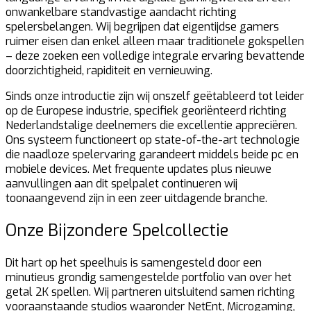
onwankelbare standvastige aandacht richting
spelersbelangen. Wij begrijpen dat eigentijdse gamers
ruimer eisen dan enkel alleen maar traditionele gokspellen
– deze zoeken een volledige integrale ervaring bevattende
doorzichtigheid, rapiditeit en vernieuwing.
Sinds onze introductie zijn wij onszelf geëtableerd tot leider
op de Europese industrie, specifiek georiënteerd richting
Nederlandstalige deelnemers die excellentie appreciëren.
Ons systeem functioneert op state-of-the-art technologie
die naadloze spelervaring garandeert middels beide pc en
mobiele devices. Met frequente updates plus nieuwe
aanvullingen aan dit spelpalet continueren wij
toonaangevend zijn in een zeer uitdagende branche.
Onze Bijzondere Spelcollectie
Dit hart op het speelhuis is samengesteld door een
minutieus grondig samengestelde portfolio van over het
getal 2K spellen. Wij partneren uitsluitend samen richting
vooraanstaande studios waaronder NetEnt, Microgaming,