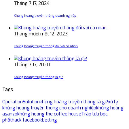
Tháng 7 17, 2024
Khủng hoảng truyền thông doanh nghiệp
Tháng mười một 12, 2023
Khủng hoảng truyền thông đối với cá nhân
Tháng 7 17, 2020
Khủng hoảng truyền thông là gì?
Tags
Operation
Solution
khủng hoảng truyền thông là gì?
xử lý
khủng hoảng truyền thông cho doanh nghiệp
khủng hoảng
asanzo
khủng hoảng the coffee house
Trào lưu bóc
phốt
hack facebook
betting