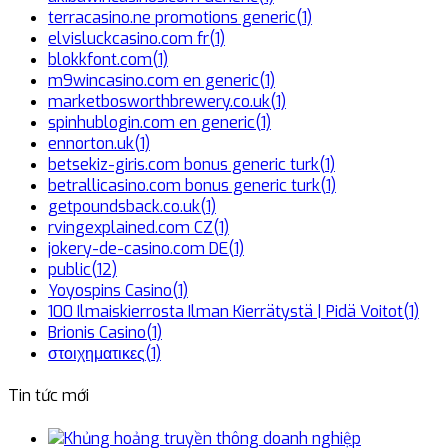
terracasino.ne promotions generic
(1)
elvisluckcasino.com fr
(1)
blokkfont.com
(1)
m9wincasino.com en generic
(1)
marketbosworthbrewery.co.uk
(1)
spinhublogin.com en generic
(1)
ennorton.uk
(1)
betsekiz-giris.com bonus generic turk
(1)
betrallicasino.com bonus generic turk
(1)
getpoundsback.co.uk
(1)
rvingexplained.com CZ
(1)
jokery-de-casino.com DE
(1)
public
(12)
Yoyospins Casino
(1)
100 Ilmaiskierrosta Ilman Kierrätystä | Pidä Voitot
(1)
Brionis Casino
(1)
στοιχηματικες
(1)
Tin tức mới