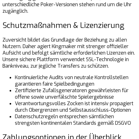
unterschiedliche Poker-Versionen stehen rund um die Uhr
zugänglich.
Schutzmaßnahmen & Lizenzierung
Zuversicht bildet das Grundlage der Beziehung zu allen
Nutzern. Daher agiert Kingmaker mit strenger offizieller
Aufsicht und befolgt sämtliche erforderlichen Lizenzen ein.
Unsere sichere Plattform verwendet SSL-Technologie in
Bankniveau, zur jegliche Transfers zu schützen.
Kontinuierliche Audits von neutrale Kontrollstellen
garantieren faire Spielbedingungen
Zertifizierte Zufallsgeneratoren gewährleisten für
offene sowie unverfälschte Spielergebnisse
Verantwortungsvolles Zocken ist intensiv propagiert
durch Obergrenzen und Selbstausschluss-Optionen
Datenschutzregeln entsprechen sämtlichen
strengsten kontinentalen Standards gemäß DSGVO
Zahlungsoptionen in der Überblick