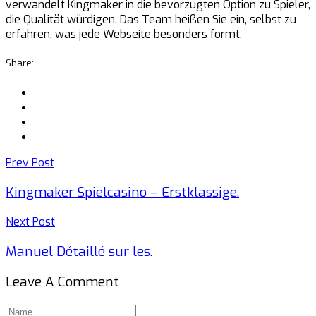
verwandelt Kingmaker in die bevorzugten Option zu Spieler,
die Qualität würdigen. Das Team heißen Sie ein, selbst zu
erfahren, was jede Webseite besonders formt.
Share:
Prev Post
Kingmaker Spielcasino – Erstklassige.
Next Post
Manuel Détaillé sur les.
Leave A Comment