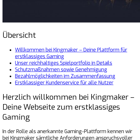
Übersicht
Willkommen bei Kingmaker – Deine Plattform für
erstklassiges Gaming
Unser reichhaltiges Spielportfolio in Details
Schutzmaßnahmen sowie Genehmigung
Bezahlmöglichkeiten im Zusammenfassung
Erstklassiger Kundenservice für alle Nutzer
Herzlich willkommen bei Kingmaker –
Deine Webseite zum erstklassiges
Gaming
In der Rolle als anerkannte Gaming-Plattform kennen wir
bei Kingmaker sämtliche Anforderungen anspruchsvoller