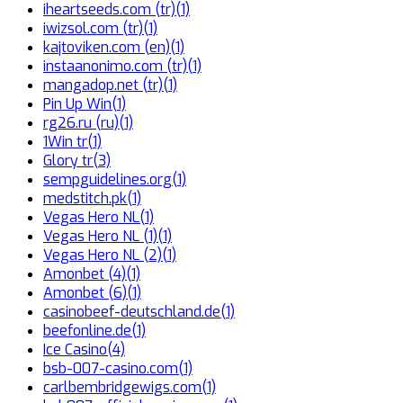
iheartseeds.com (tr)
(1)
iwizsol.com (tr)
(1)
kajtoviken.com (en)
(1)
instaanonimo.com (tr)
(1)
mangadop.net (tr)
(1)
Pin Up Win
(1)
rg26.ru (ru)
(1)
1Win tr
(1)
Glory tr
(3)
sempguidelines.org
(1)
medstitch.pk
(1)
Vegas Hero NL
(1)
Vegas Hero NL (1)
(1)
Vegas Hero NL (2)
(1)
Amonbet (4)
(1)
Amonbet (6)
(1)
casinobeef-deutschland.de
(1)
beefonline.de
(1)
Ice Casino
(4)
bsb-007-casino.com
(1)
carlbembridgewigs.com
(1)