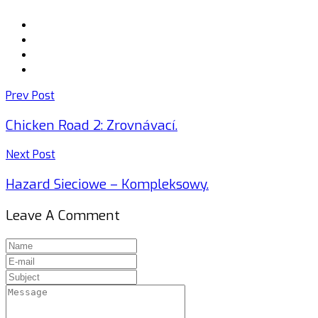
Prev Post
Chicken Road 2: Zrovnávací.
Next Post
Hazard Sieciowe – Kompleksowy.
Leave A Comment