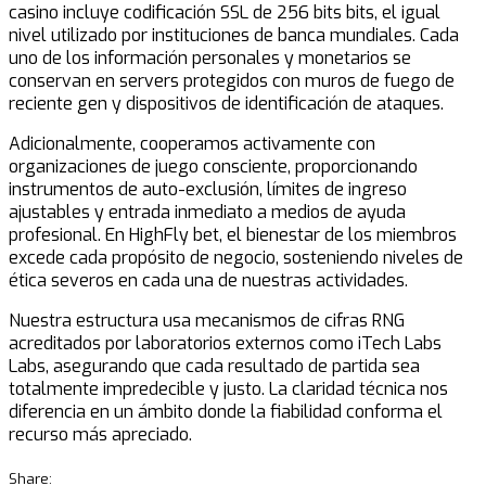
casino incluye codificación SSL de 256 bits bits, el igual
nivel utilizado por instituciones de banca mundiales. Cada
uno de los información personales y monetarios se
conservan en servers protegidos con muros de fuego de
reciente gen y dispositivos de identificación de ataques.
Adicionalmente, cooperamos activamente con
organizaciones de juego consciente, proporcionando
instrumentos de auto-exclusión, límites de ingreso
ajustables y entrada inmediato a medios de ayuda
profesional. En HighFly bet, el bienestar de los miembros
excede cada propósito de negocio, sosteniendo niveles de
ética severos en cada una de nuestras actividades.
Nuestra estructura usa mecanismos de cifras RNG
acreditados por laboratorios externos como iTech Labs
Labs, asegurando que cada resultado de partida sea
totalmente impredecible y justo. La claridad técnica nos
diferencia en un ámbito donde la fiabilidad conforma el
recurso más apreciado.
Share: