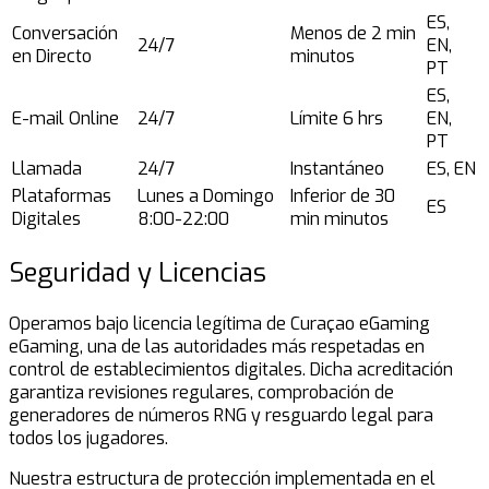
ES,
Conversación
Menos de 2 min
24/7
EN,
en Directo
minutos
PT
ES,
E-mail Online
24/7
Límite 6 hrs
EN,
PT
Llamada
24/7
Instantáneo
ES, EN
Plataformas
Lunes a Domingo
Inferior de 30
ES
Digitales
8:00-22:00
min minutos
Seguridad y Licencias
Operamos bajo licencia legítima de Curaçao eGaming
eGaming, una de las autoridades más respetadas en
control de establecimientos digitales. Dicha acreditación
garantiza revisiones regulares, comprobación de
generadores de números RNG y resguardo legal para
todos los jugadores.
Nuestra estructura de protección implementada en el