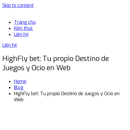
Skip to content
Trang chủ
Kiến thức
Liên hệ
Liên hệ
HighFly bet: Tu propio Destino de
Juegos y Ocio en Web
Home
Blog
HighFly bet: Tu propio Destino de Juegos y Ocio en
Web