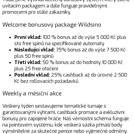
uvítacím packagem a dále funguje pravidelnými
promocemi pro stálé zákazníky.
Welcome bonusový package Wildsino
První vklad:
100 % bonus až do výše 5 000 Kč plus
sto free spinů na specifikované automaty
Následující vklad:
75% bonus až do výše 7 500 Kč
plus 50 free spinů
Třetí vklad:
50 % bonus až do hodnoty 10 000 Kč
plus 25 free otočení
Poslední vklad:
25% cashback až do úrovně 2 500
Kč bez rollovacích požadavků
Weekly a měsíční akce
Veškerý týden sestavujeme tematické turnaje s
garantovanými výhrami, cashback promace a exkluzivní
bonusy pro zapojené hráče. Náš věrnostní schéma funguje
na pointovém systému, kde veškerá sázka přináší body
vyměnitelné za skutečné peníze nebo výjimečné odměny.