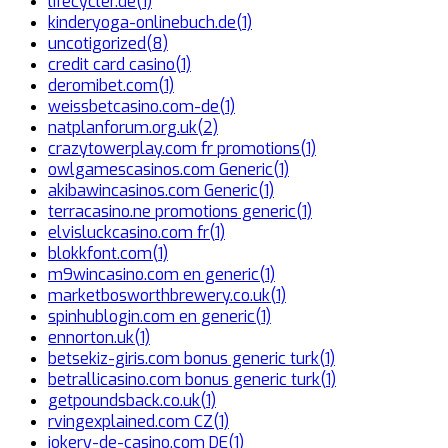
lifecycler.de
(1)
kinderyoga-onlinebuch.de
(1)
uncotigorized
(8)
credit card casino
(1)
deromibet.com
(1)
weissbetcasino.com-de
(1)
natplanforum.org.uk
(2)
crazytowerplay.com fr promotions
(1)
owlgamescasinos.com Generic
(1)
akibawincasinos.com Generic
(1)
terracasino.ne promotions generic
(1)
elvisluckcasino.com fr
(1)
blokkfont.com
(1)
m9wincasino.com en generic
(1)
marketbosworthbrewery.co.uk
(1)
spinhublogin.com en generic
(1)
ennorton.uk
(1)
betsekiz-giris.com bonus generic turk
(1)
betrallicasino.com bonus generic turk
(1)
getpoundsback.co.uk
(1)
rvingexplained.com CZ
(1)
jokery-de-casino.com DE
(1)