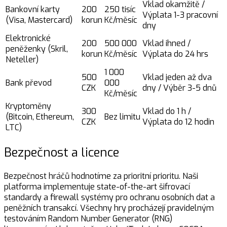
Vklad okamžitě /
Bankovní karty
200
250 tisíc
Výplata 1-3 pracovní
(Visa, Mastercard)
korun
Kč/měsíc
dny
Elektronické
200
500 000
Vklad ihned /
peněženky (Skril,
korun
Kč/měsíc
Výplata do 24 hrs
Neteller)
1 000
500
Vklad jeden až dva
Bank převod
000
CZK
dny / Výběr 3-5 dnů
Kč/měsíc
Kryptoměny
300
Vklad do 1 h /
(Bitcoin, Ethereum,
Bez limitu
CZK
Výplata do 12 hodin
LTC)
Bezpečnost a licence
Bezpečnost hráčů hodnotíme za prioritní prioritu. Naši
platforma implementuje state-of-the-art šifrovací
standardy a firewall systémy pro ochranu osobních dat a
peněžních transakcí. Všechny hry procházejí pravidelným
testováním Random Number Generator (RNG)