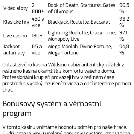
2
Book of Death, Starburst, Gates
96,5
Video sloty
800+
of Olympus
%
450 a
98,2
Klasické hry
Blackjack, Roulette, Baccarat
více
%
Lightning Roulette, Crazy Time,
97,1
Live casino
180+
Monopoly Live
%
Jackpot
85 a
Mega Moolah, Divine Fortune,
94,8
automaty
více
Mega Fortune
%
Oblast živého kasina Wildsino nabízí autentický zážitek z
reálného kasina okamžitě z komfortu vašeho domu.
Professionální krupiéři provázejí hry v reálném čase
prostředí s vysoký rozlišením videa a opcí interakce pomocí
chat.
Bonusový systém a věrnostní
program
V tomto kasinu vnímáme hodnotu odměn pro naše hráče.
Tudíž jsme vyvinuli ucelený bonusový systém, který začne