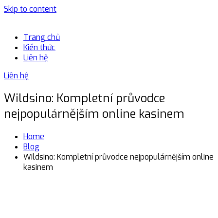
Skip to content
Trang chủ
Kiến thức
Liên hệ
Liên hệ
Wildsino: Kompletní průvodce
nejpopulárnějším online kasinem
Home
Blog
Wildsino: Kompletní průvodce nejpopulárnějším online
kasinem