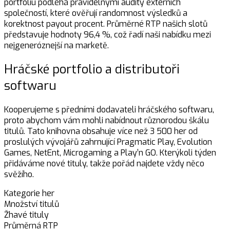
portfoliu podléhá pravidelnými audity externích
společností, které ověřují randomnost výsledků a
korektnost payout procent. Průměrné RTP našich slotů
představuje hodnoty 96,4 %, což řadí naši nabídku mezi
nejgeneróznejší na marketě.
Hráčské portfolio a distributoři
softwaru
Kooperujeme s předními dodavateli hráčského softwaru,
proto abychom vám mohli nabídnout různorodou škálu
titulů. Tato knihovna obsahuje více než 3 500 her od
proslulých vývojářů zahrnující Pragmatic Play, Evolution
Games, NetEnt, Microgaming a Play’n GO. Kterýkoli týden
přidáváme nové tituly, takže pořád najdete vždy něco
svěžího.
Kategorie her
Množství titulů
Žhavé tituly
Průměrná RTP