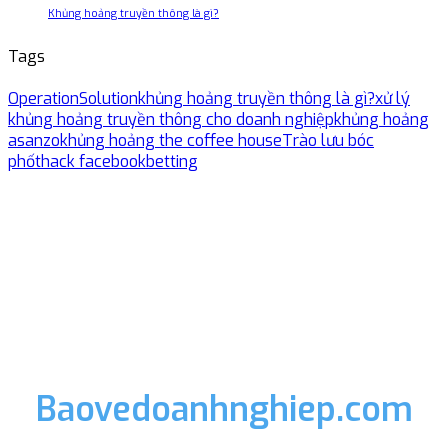
Khủng hoảng truyền thông là gì?
Tags
Operation
Solution
khủng hoảng truyền thông là gì?
xử lý
khủng hoảng truyền thông cho doanh nghiệp
khủng hoảng
asanzo
khủng hoảng the coffee house
Trào lưu bóc
phốt
hack facebook
betting
Baovedoanhnghiep.com