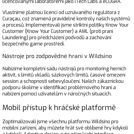
licencovanými laboratořemi jako iTech Labs a eCOGRA.
Vlastníme platnou licencí od uznávaného regulátora z
Curaçau, což znamená pravidelné kontroly našich systémů
a procesů. Implementovali jsme striktní politiky Know Your
Customer (Know Your Customer) a AML (proti praní
Laundering) pro předcházení podvodů a zachování
bezpečného game prostředí.
Nástroje pro zodpovědné hraní v Wildsino
Nabízíme kompletní sadu nástrojů pro monitoring herních
aktivit, s limitů vkladů, sázkových limitů, časové omezení
session a schopnosti sebevyloučení. Našich zákaznickou
podporu školíme v identifikaci problémového hraní a
nabízení pomoci uživatelům v náročných situacích.
Mobil přístup k hráčské platformě
Zoptimalizovali jsme všechnu platformu Wildsino pro
mobilní zařízení, aby můžete hrát své oblíbené hry kdykoli