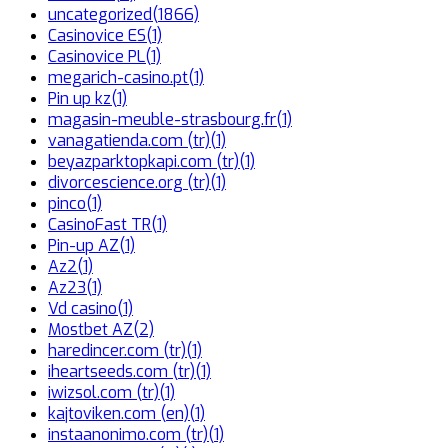
uncategorized
(1866)
Casinovice ES
(1)
Casinovice PL
(1)
megarich-casino.pt
(1)
Pin up kz
(1)
magasin-meuble-strasbourg.fr
(1)
vanagatienda.com (tr)
(1)
beyazparktopkapi.com (tr)
(1)
divorcescience.org (tr)
(1)
pinco
(1)
CasinoFast TR
(1)
Pin-up AZ
(1)
Az2
(1)
Az23
(1)
Vd casino
(1)
Mostbet AZ
(2)
haredincer.com (tr)
(1)
iheartseeds.com (tr)
(1)
iwizsol.com (tr)
(1)
kajtoviken.com (en)
(1)
instaanonimo.com (tr)
(1)