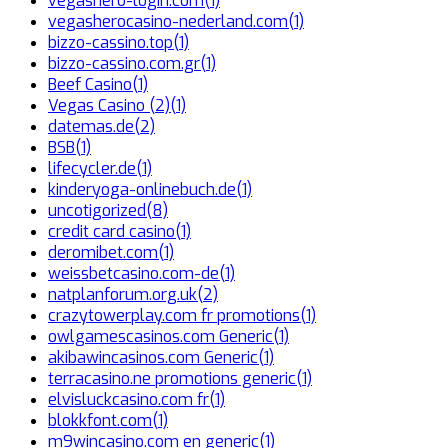
vegashero-login.com
(1)
vegasherocasino-nederland.com
(1)
bizzo-cassino.top
(1)
bizzo-cassino.com.gr
(1)
Beef Casino
(1)
Vegas Casino (2)
(1)
datemas.de
(2)
BSB
(1)
lifecycler.de
(1)
kinderyoga-onlinebuch.de
(1)
uncotigorized
(8)
credit card casino
(1)
deromibet.com
(1)
weissbetcasino.com-de
(1)
natplanforum.org.uk
(2)
crazytowerplay.com fr promotions
(1)
owlgamescasinos.com Generic
(1)
akibawincasinos.com Generic
(1)
terracasino.ne promotions generic
(1)
elvisluckcasino.com fr
(1)
blokkfont.com
(1)
m9wincasino.com en generic
(1)