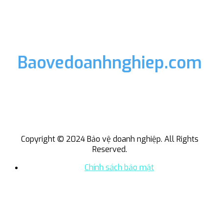
Baovedoanhnghiep.com
Copyright © 2024 Bảo vệ doanh nghiệp. All Rights
Reserved.
Chính sách bảo mật