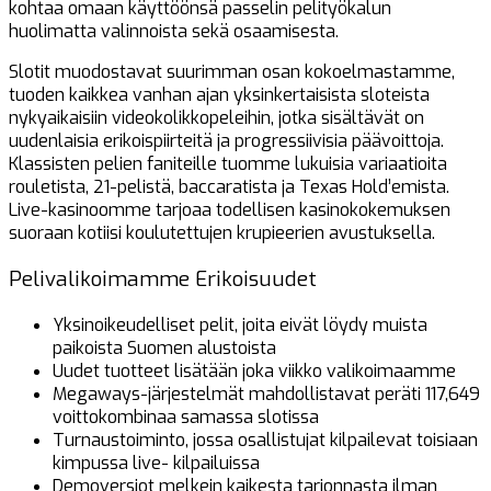
kohtaa omaan käyttöönsä passelin pelityökalun
huolimatta valinnoista sekä osaamisesta.
Slotit muodostavat suurimman osan kokoelmastamme,
tuoden kaikkea vanhan ajan yksinkertaisista sloteista
nykyaikaisiin videokolikkopeleihin, jotka sisältävät on
uudenlaisia erikoispiirteitä ja progressiivisia päävoittoja.
Klassisten pelien faniteille tuomme lukuisia variaatioita
rouletista, 21-pelistä, baccaratista ja Texas Hold’emista.
Live-kasinoomme tarjoaa todellisen kasinokokemuksen
suoraan kotiisi koulutettujen krupieerien avustuksella.
Pelivalikoimamme Erikoisuudet
Yksinoikeudelliset pelit, joita eivät löydy muista
paikoista Suomen alustoista
Uudet tuotteet lisätään joka viikko valikoimaamme
Megaways-järjestelmät mahdollistavat peräti 117,649
voittokombinaa samassa slotissa
Turnaustoiminto, jossa osallistujat kilpailevat toisiaan
kimpussa live- kilpailuissa
Demoversiot melkein kaikesta tarjonnasta ilman