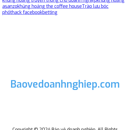
khủng hoảng truyền thông cho doanh nghiệp
khủng hoảng
asanzo
khủng hoảng the coffee house
Trào lưu bóc
phốt
hack facebook
betting
Baovedoanhnghiep.com
Copyright © 2024 Bảo vệ doanh nghiệp. All Rights