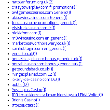
natplanforum.org.uk
(2)
crazytowerplay.com fr promotions
(1)
owlgamescasinos.com Generic
(1)
akibawincasinos.com Generic
(1)
terracasino.ne promotions generic
(1)
elvisluckcasino.com fr
(1)
blokkfont.com
(1)
m9wincasino.com en generic
(1)
marketbosworthbrewery.co.uk
(1)
spinhublogin.com en generic
(1)
ennorton.uk
(1)
betsekiz-giris.com bonus generic turk
(1)
betrallicasino.com bonus generic turk
(1)
getpoundsback.co.uk
(1)
rvingexplained.com CZ
(1)
jokery-de-casino.com DE
(1)
public
(12)
Yoyospins Casino
(1)
100 Ilmaiskierrosta Ilman Kierrätystä | Pidä Voitot
(1)
Brionis Casino
(1)
στοιχηματικες
(1)