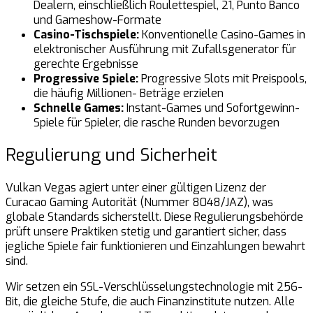
Dealern, einschließlich Roulettespiel, 21, Punto Banco
und Gameshow-Formate
Casino-Tischspiele:
Konventionelle Casino-Games in
elektronischer Ausführung mit Zufallsgenerator für
gerechte Ergebnisse
Progressive Spiele:
Progressive Slots mit Preispools,
die häufig Millionen- Beträge erzielen
Schnelle Games:
Instant-Games und Sofortgewinn-
Spiele für Spieler, die rasche Runden bevorzugen
Regulierung und Sicherheit
Vulkan Vegas agiert unter einer gültigen Lizenz der
Curacao Gaming Autorität (Nummer 8048/JAZ), was
globale Standards sicherstellt. Diese Regulierungsbehörde
prüft unsere Praktiken stetig und garantiert sicher, dass
jegliche Spiele fair funktionieren und Einzahlungen bewahrt
sind.
Wir setzen ein SSL-Verschlüsselungstechnologie mit 256-
Bit, die gleiche Stufe, die auch Finanzinstitute nutzen. Alle