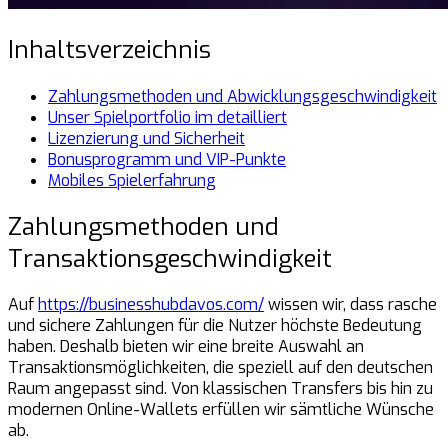
Inhaltsverzeichnis
Zahlungsmethoden und Abwicklungsgeschwindigkeit
Unser Spielportfolio im detailliert
Lizenzierung und Sicherheit
Bonusprogramm und VIP-Punkte
Mobiles Spielerfahrung
Zahlungsmethoden und
Transaktionsgeschwindigkeit
Auf
https://businesshubdavos.com/
wissen wir, dass rasche
und sichere Zahlungen für die Nutzer höchste Bedeutung
haben. Deshalb bieten wir eine breite Auswahl an
Transaktionsmöglichkeiten, die speziell auf den deutschen
Raum angepasst sind. Von klassischen Transfers bis hin zu
modernen Online-Wallets erfüllen wir sämtliche Wünsche
ab.