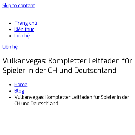
Skip to content
Trang chủ
Kiến thức
Liên hệ
Liên hệ
Vulkanvegas: Kompletter Leitfaden für
Spieler in der CH und Deutschland
Home
Blog
Vulkanvegas: Kompletter Leitfaden für Spieler in der
CH und Deutschland