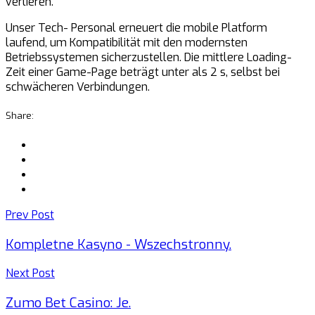
verlieren.
Unser Tech- Personal erneuert die mobile Platform
laufend, um Kompatibilität mit den modernsten
Betriebssystemen sicherzustellen. Die mittlere Loading-
Zeit einer Game-Page beträgt unter als 2 s, selbst bei
schwächeren Verbindungen.
Share:
Prev Post
Kompletne Kasyno - Wszechstronny.
Next Post
Zumo Bet Casino: Je.