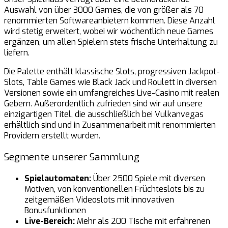
Auswahl von über 3000 Games, die von größer als 70
renommierten Softwareanbietern kommen. Diese Anzahl
wird stetig erweitert, wobei wir wöchentlich neue Games
ergänzen, um allen Spielern stets frische Unterhaltung zu
liefern.
Die Palette enthält klassische Slots, progressiven Jackpot-
Slots, Table Games wie Black Jack und Roulett in diversen
Versionen sowie ein umfangreiches Live-Casino mit realen
Gebern. Außerordentlich zufrieden sind wir auf unsere
einzigartigen Titel, die ausschließlich bei Vulkanvegas
erhältlich sind und in Zusammenarbeit mit renommierten
Providern erstellt wurden.
Segmente unserer Sammlung
Spielautomaten:
Über 2500 Spiele mit diversen
Motiven, von konventionellen Früchteslots bis zu
zeitgemäßen Videoslots mit innovativen
Bonusfunktionen
Live-Bereich:
Mehr als 200 Tische mit erfahrenen