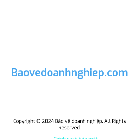
Baovedoanhnghiep.com
Copyright © 2024 Bảo vệ doanh nghiệp. All Rights
Reserved.