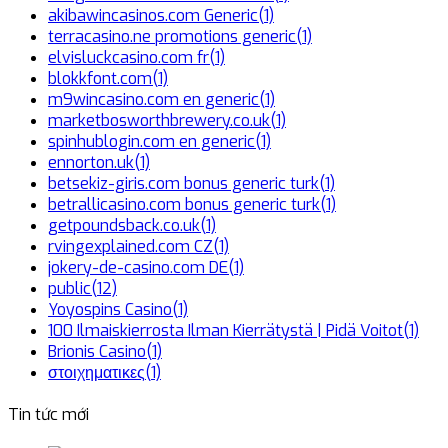
akibawincasinos.com Generic
(1)
terracasino.ne promotions generic
(1)
elvisluckcasino.com fr
(1)
blokkfont.com
(1)
m9wincasino.com en generic
(1)
marketbosworthbrewery.co.uk
(1)
spinhublogin.com en generic
(1)
ennorton.uk
(1)
betsekiz-giris.com bonus generic turk
(1)
betrallicasino.com bonus generic turk
(1)
getpoundsback.co.uk
(1)
rvingexplained.com CZ
(1)
jokery-de-casino.com DE
(1)
public
(12)
Yoyospins Casino
(1)
100 Ilmaiskierrosta Ilman Kierrätystä | Pidä Voitot
(1)
Brionis Casino
(1)
στοιχηματικες
(1)
Tin tức mới