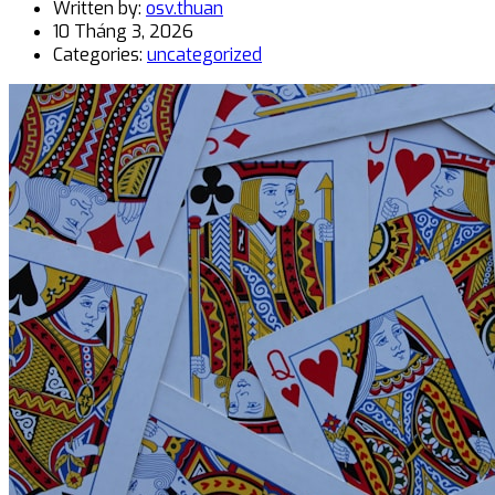
Written by:
osv.thuan
10 Tháng 3, 2026
Categories:
uncategorized