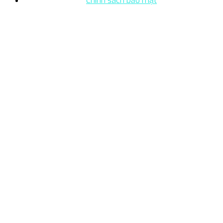
Chính sách bảo mật