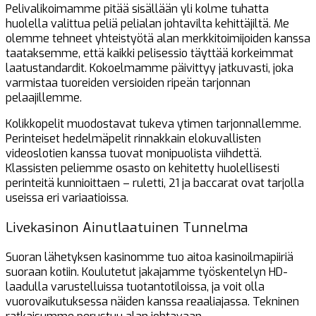
Pelivalikoimamme pitää sisällään yli kolme tuhatta
huolella valittua peliä pelialan johtavilta kehittäjiltä. Me
olemme tehneet yhteistyötä alan merkkitoimijoiden kanssa
taataksemme, että kaikki pelisessio täyttää korkeimmat
laatustandardit. Kokoelmamme päivittyy jatkuvasti, joka
varmistaa tuoreiden versioiden ripeän tarjonnan
pelaajillemme.
Kolikkopelit muodostavat tukeva ytimen tarjonnallemme.
Perinteiset hedelmäpelit rinnakkain elokuvallisten
videoslotien kanssa tuovat monipuolista viihdettä.
Klassisten peliemme osasto on kehitetty huolellisesti
perinteitä kunnioittaen – ruletti, 21 ja baccarat ovat tarjolla
useissa eri variaatioissa.
Livekasinon Ainutlaatuinen Tunnelma
Suoran lähetyksen kasinomme tuo aitoa kasinoilmapiiriä
suoraan kotiin. Koulutetut jakajamme työskentelyn HD-
laadulla varustelluissa tuotantotiloissa, ja voit olla
vuorovaikutuksessa näiden kanssa reaaliajassa. Tekninen