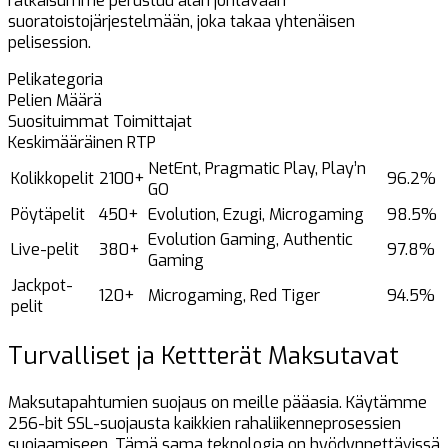
ratkaisumme perustuu alan johtavaan
suoratoistojärjestelmään, joka takaa yhtenäisen
pelisession.
Pelikategoria
Pelien Määrä
Suosituimmat Toimittajat
Keskimääräinen RTP
NetEnt, Pragmatic Play, Play’n
Kolikkopelit
2100+
96.2%
GO
Pöytäpelit
450+
Evolution, Ezugi, Microgaming
98.5%
Evolution Gaming, Authentic
Live-pelit
380+
97.8%
Gaming
Jackpot-
120+
Microgaming, Red Tiger
94.5%
pelit
Turvalliset ja Kettterät Maksutavat
Maksutapahtumien suojaus on meille pääasia. Käytämme
256-bit SSL-suojausta kaikkien rahaliikenneprosessien
suojaamiseen. Tämä sama teknologia on hyödynnettävissä