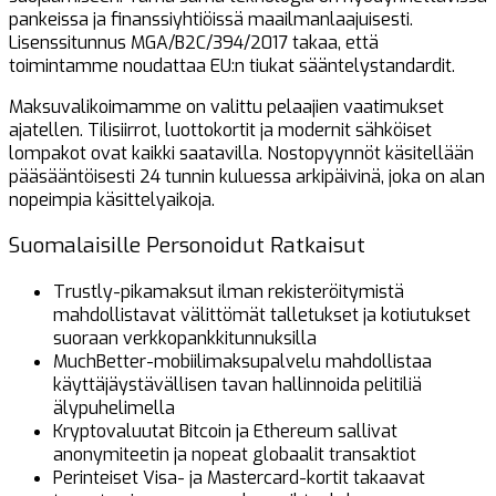
pankeissa ja finanssiyhtiöissä maailmanlaajuisesti.
Lisenssitunnus MGA/B2C/394/2017 takaa, että
toimintamme noudattaa EU:n tiukat sääntelystandardit.
Maksuvalikoimamme on valittu pelaajien vaatimukset
ajatellen. Tilisiirrot, luottokortit ja modernit sähköiset
lompakot ovat kaikki saatavilla. Nostopyynnöt käsitellään
pääsääntöisesti 24 tunnin kuluessa arkipäivinä, joka on alan
nopeimpia käsittelyaikoja.
Suomalaisille Personoidut Ratkaisut
Trustly-pikamaksut ilman rekisteröitymistä
mahdollistavat välittömät talletukset ja kotiutukset
suoraan verkkopankkitunnuksilla
MuchBetter-mobiilimaksupalvelu mahdollistaa
käyttäjäystävällisen tavan hallinnoida pelitiliä
älypuhelimella
Kryptovaluutat Bitcoin ja Ethereum sallivat
anonymiteetin ja nopeat globaalit transaktiot
Perinteiset Visa- ja Mastercard-kortit takaavat