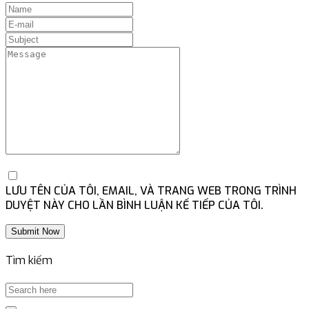
LƯU TÊN CỦA TÔI, EMAIL, VÀ TRANG WEB TRONG TRÌNH
DUYỆT NÀY CHO LẦN BÌNH LUẬN KẾ TIẾP CỦA TÔI.
Submit Now
Tìm kiếm