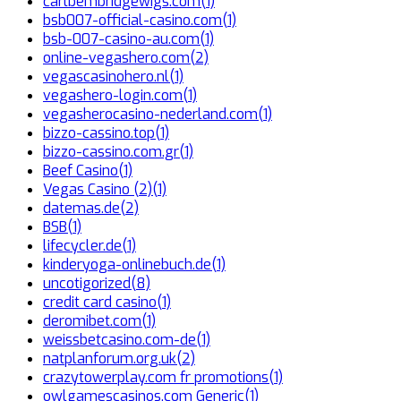
carlbembridgewigs.com
(1)
bsb007-official-casino.com
(1)
bsb-007-casino-au.com
(1)
online-vegashero.com
(2)
vegascasinohero.nl
(1)
vegashero-login.com
(1)
vegasherocasino-nederland.com
(1)
bizzo-cassino.top
(1)
bizzo-cassino.com.gr
(1)
Beef Casino
(1)
Vegas Casino (2)
(1)
datemas.de
(2)
BSB
(1)
lifecycler.de
(1)
kinderyoga-onlinebuch.de
(1)
uncotigorized
(8)
credit card casino
(1)
deromibet.com
(1)
weissbetcasino.com-de
(1)
natplanforum.org.uk
(2)
crazytowerplay.com fr promotions
(1)
owlgamescasinos.com Generic
(1)