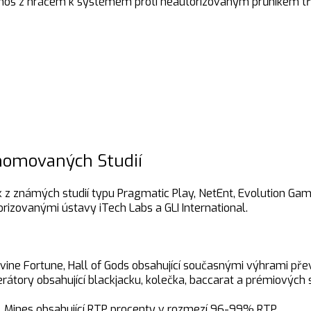
enos z hráčem k systémem proti neautorizovaným průnikem tře
nomovaných Studií
z známých studií typu Pragmatic Play, NetEnt, Evolution Gam
izovanými ústavy iTech Labs a GLI International.
ine Fortune, Hall of Gods obsahující současnými výhrami přev
erátory obsahující blackjacku, kolečka, baccarat a prémiovýc
o, Mines obsahující RTP procenty v rozmezí 96-99% RTP