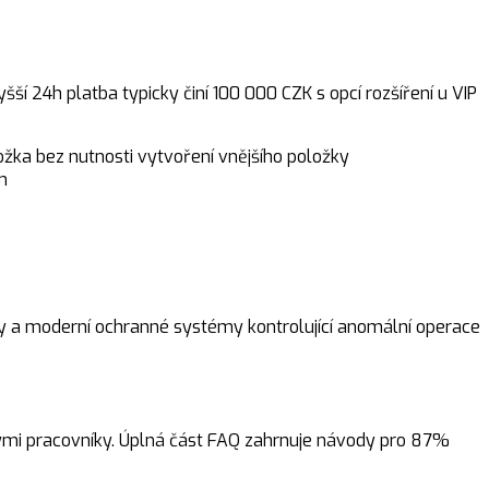
í 24h platba typicky činí 100 000 CZK s opcí rozšíření u VIP
žka bez nutnosti vytvoření vnějšího položky
m
my a moderní ochranné systémy kontrolující anomální operace
kými pracovníky. Úplná část FAQ zahrnuje návody pro 87%