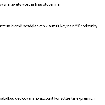
ovými levely včetně free otočeními
ritéria kromě nesdělených klauzulí, kdy nejnižší podmínky
 nabídkou dedicovaného account konzultanta, expresních