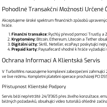
Pohodlné Transakční Možnosti Určené Č
Akceptujeme široké spektrum finančních způsobů upravených pr
hráče.
Finanční transakce:
Rychlý převod pomocí Trustly a Z
Kryptoměny:
Bitcoin, Ethereum, Litecoin a Tether o
Digitální účty:
Skrill, Neteller, ecoPayz poskytující ne
Prepaid karty:
Paysafecard vhodné k hráče vyžadující 
Ochrana Informací A Klientská Servis
V TurboWins nasazujeme komplexní zabezpečení zahrnující 2F
ve live režimu. Kompletní platební operace procházejí PCI D
Přístupnost Klientské Podpory
Servis běží nepřetržitě 24/7/365 přes živého konzultace, e
běžných požadavků, obsahující video tutoriálů ohledně začínaj