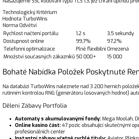
Nasazujeme SSL kódování typu TLS 1.3, jež chrání úplnou př
Technologický Kritérium
Hodnota TurboWins
Norma Odvětví
Rychlost načtení portálu
1,2 s
3,5 sekundy
Dostupnost online
99,7%
97,2%
Telefonní optimalizace
Plně flexibilní
Omezená
Množství současných zákazníků
50 000+
15 000
Bohaté Nabídka Položek Poskytnuté Re
Na databázi TurboWins naleznete nad 3 200 herních položek 
rutinním kontrolou RNG (generátoru losovaných hodnot) autor
Dělení Zábavy Portfolia
Automaty s akumulovanými fondy:
Mega Moolah, Div
Online kasino část:
47 pozic obsahující skutečnými op
profesionálních center
Instantní zábavy včetně rychlé tituly:
Aviator, Plink