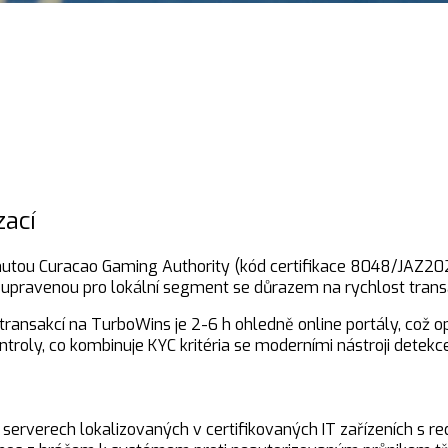
zací
tnutou Curacao Gaming Authority (kód certifikace 8048/JAZ20
upravenou pro lokální segment se důrazem na rychlost transa
transakcí na TurboWins je 2-6 h ohledně online portály, což op
oly, co kombinuje KYC kritéria se moderními nástroji detekce 
 serverech lokalizovaných v certifikovaných IT zařízeních s 