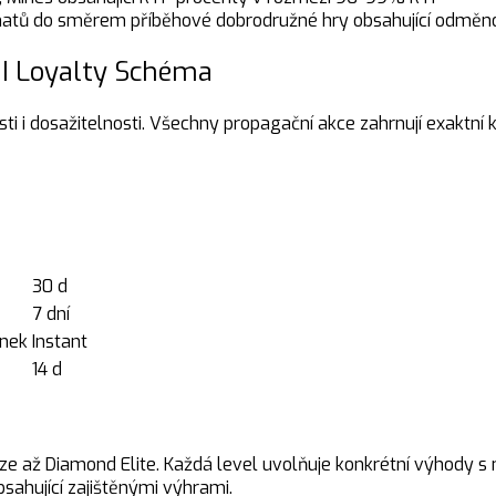
tomatů do směrem příběhové dobrodružné hry obsahující odměn
I Loyalty Schéma
 i dosažitelnosti. Všechny propagační akce zahrnují exaktní k
30 d
7 dní
nek
Instant
14 d
e až Diamond Elite. Každá level uvolňuje konkrétní výhody s
bsahující zajištěnými výhrami.