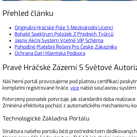
Přehled článku
Originální Hráčské Pole S Mezinárodní Licencí
Bohaté Spektrum Položek Z Předních Tvůrců
Jasný Akční Systém Včetně VIP Schéma
Pohodlné Platební Řešení Pro České Zákazníky
Ochrana Dat I Klientská Podpora
Pravé Hráčské Zázemí S Světové Autori
Náš herní portál provozujeme pod platnou certifikací posky
kompletní registrované hráče.
více
nabízí současnou systém 
Potvrzený poznatek potvrzuje, jak standardní doba realizace 
Zmíněná efektivita pochází z automatického mechanismu kontr
Technologické Základna Portálu
Struktura našeho portálu běží prostřednictvím dedikovaných