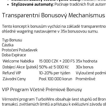
Stylizované automaty:
Počínaje tradičních fruit au
Transparentní Bonusový Mechanismus 
Tento koncept k bonusům vychází na základě transparentnosti
ohledně wagering nastavujeme v 35x bonusovou sumu.
Typ Bonusu
Částka
Protočení Požadavek
Doba Expirace
Welcome Nabídka
15 000 CZK + 200 FS
35x hodnota
Dobíjecí Akce (pátek)
50% až 5 000 Kč
30x bonus
Refund VIP
10-20% per týden
Vyloučené podmí
Závodní Ceny
Pool 100 000 korun
Proměnlivé
VIP Program Včetně Prémiové Bonusy
Věrnostní program TurboWins obsahuje šest stupňů od Bronz
transakcí, zvětšených limitů a přístupu k exkluzivní závody o