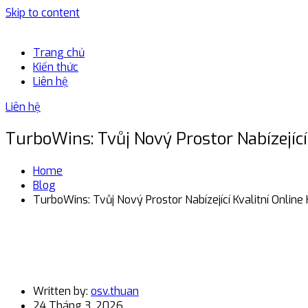
Skip to content
Trang chủ
Kiến thức
Liên hệ
Liên hệ
TurboWins: Tvůj Nový Prostor Nabízející
Home
Blog
TurboWins: Tvůj Nový Prostor Nabízející Kvalitní Online
Written by:
osv.thuan
24 Tháng 3, 2026