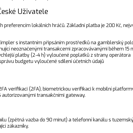
eské Uživatele
eferencím lokálních hráčů. Základní platba je 200 Kč, nejvyšš
impler s instantním připsáním prostředků na gamblerský polo
bsahující neoznačenými transakcemi zpracovávanými během 15 
jrychlejší platby (2-4 h) vyloučené poplatků z strany operátora
správu budgetu vyloučené sdílení účetních údajů
A verifikaci (2FA), biometrickou verifikaci k mobilní platfor
SS autorizovanými transakčními gateway.
mailu (zpětná vazba do 90 minut) a telefonní kanálu s tuzems
ící zákazníky.