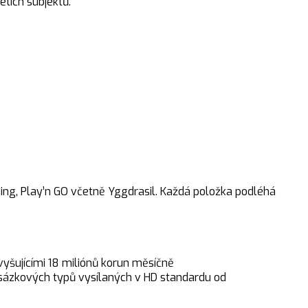
tích subjektů.
ing, Play’n GO včetně Yggdrasil. Každá položka podléhá
yšujícími 18 miliónů korun měsíčně
h sázkových typů vysílaných v HD standardu od