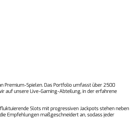
an Premium-Spielen. Das Portfolio umfasst über 2500
ir auf unsere Live-Gaming-Abteilung, in der erfahrene
fluktuierende Slots mit progressiven Jackpots stehen neben
t die Empfehlungen maßgeschneidert an, sodass jeder