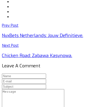
Prev Post
NyxBets Netherlands: Jouw Definitieve.
Next Post
Chicken Road: Zabawa Kasynowa.
Leave A Comment