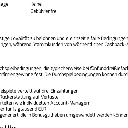
ktage
Keine
Gebührenfrei
ige Loyalität zu belohnen und gleichzeitig faire Bedingungen 
lungen, während Stammkunden von wöchentlichen Cashback-Akt
chspielbedingungen, die typischerweise bei fünfunddreißigfac
rämiengewinne fest. Die Durchspielbedingungen können durch 
spiele verteilt auf drei Einzahlungen
Rückerstattung auf Verluste
teilen wie individuellen Account-Managern
ber fünfzigtausend EUR
s generiert, die in Bonusguthaben umgewandelt werden könne