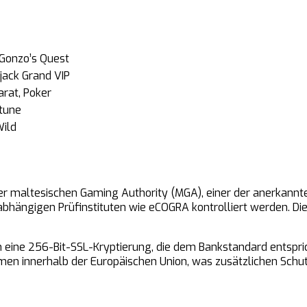
 Gonzo’s Quest
kjack Grand VIP
arat, Poker
tune
Wild
er maltesischen Gaming Authority (MGA), einer der anerkannt
abhängigen Prüfinstituten wie eCOGRA kontrolliert werden. D
n eine 256-Bit-SSL-Kryptierung, die dem Bankstandard entspr
farmen innerhalb der Europäischen Union, was zusätzlichen S