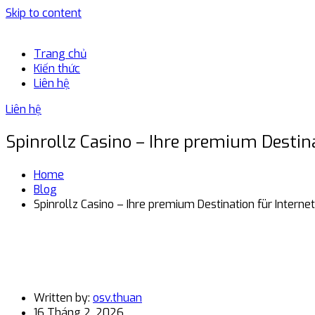
Skip to content
Trang chủ
Kiến thức
Liên hệ
Liên hệ
Spinrollz Casino – Ihre premium Destin
Home
Blog
Spinrollz Casino – Ihre premium Destination für Intern
Written by:
osv.thuan
16 Tháng 2, 2026