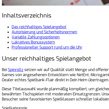
Inhaltsverzeichnis
Das reichhaltiges Spielangebot
Autorisierung und Sicherheitsnormen
Variable Zahlungsoptionen
Lukratives Bonussystem
Professioneller Support rund um die Uhr
Unser reichhaltiges Spielangebot
Bei
Spinrollz
setzen wir auf Qualität statt Menge und offeri
Games von angesehenen Entwicklern wie NetEnt, Microgaming,
Dealer echtes Spielbank-Flair direkt in Dein Heim übertragen.
Diese Titelauswahl wurde planmäßig kompiliert, um gleicher
bewährten Tischspielen mit moderaten Einsatzgrenzen. Unse
Besucher seine favorisierten Spielklassen schneller lokalisier
Spielkategorie