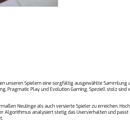
eren unseren Spielern eine sorgfältig ausgewählte Sammlung 
 Pragmatic Play und Evolution Gaming. Speziell stolz sind w
maßen Neulinge als auch versierte Spieler zu erreichen. Hoch
r Algorithmus analysiert stetig das Userverhalten und pass
t.