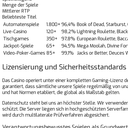
Menge der Spiele
Mittlerer RTP
Beliebteste Titel
Automatenspiele
1.800+
96,4%
Book of Dead, Starburst,
Live-Casino
120+
98,2%
Lightning Roulette, Blac
Tischgames
350+
97,8%
European Roulette, Bacc
Jackpot-Spiele
65+
94,5%
Mega Moolah, Divine For
Video-Poker-Games
85+
99,1%
Jacks or Better, Deuces 
Lizensierung und Sicherheitsstandards
Das Casino operiert unter einer kompletten Gaming-Lizenz d
garantiert, dass sämtliche unsere Spiele regelmäßig von un
und hat Normen etabliert, die global als Maßstab gelten.
Datenschutz steht bei uns an höchster Stelle. Wir verwende
schützt. Die Server liegen sich in hochgeschützten Server
wird durch multilaterale Prüfverfahren abgesichert.
Verantwortungsbewusstes Spielen als Grundwert