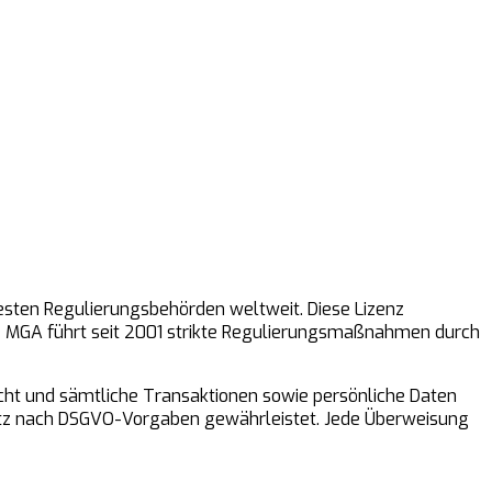
esten Regulierungsbehörden weltweit. Diese Lizenz
ie MGA führt seit 2001 strikte Regulierungsmaßnahmen durch
icht und sämtliche Transaktionen sowie persönliche Daten
chutz nach DSGVO-Vorgaben gewährleistet. Jede Überweisung