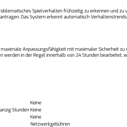
ematisches Spielverhalten frühzeitig zu erkennen und zu verh
ntragen. Das System erkennt automatisch Verhaltenstrends, di
t, maximale Anpassungsfähigkeit mit maximaler Sicherheit zu
werden in der Regel innerhalb von 24 Stunden bearbeitet, w
Keine
wanzig Stunden
Keine
Keine
Netzwerkgebühren