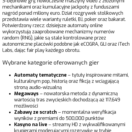
3-bębnowe gry, nowoczesne maszyny video z złożonymi
mechanikami oraz kumulacyjne jackpoty z funduszami
nagród ponad miliony euro. Dział rozgrywek stolikowych
przedstawia wiele warianty ruletki, BJ, poker oraz bakarat.
Potwierdzony rzecz: dzisiejsze automaty online
wykorzystują zaaprobowane mechanizmy numerów
random (RNG), jakie są stale kontrolowane przez
autonomiczne placówki podobne jak eCOGRA, GLI oraz iTech
Labs, dając fair play każdego obrotu.
Wybrane kategorie oferowanych gier
Automaty tematyczne
– tytuły inspirowane mitami,
kulturalnym pop, historią oraz fikcją z wciągającą
stroną audio-wizualną
Megaways
– nowatorska metoda z dynamiczną
wartością tras zwycięskich dochodzącą aż 117,649
możliwości
Zabawy ze scratch
– momentalna weryfikacja
wyników z premiami do 500,000 punktów
Kasyno na live
– streamy HD z wykwalifikowanymi
krupierami moderującymi rozgrywkę w trybie