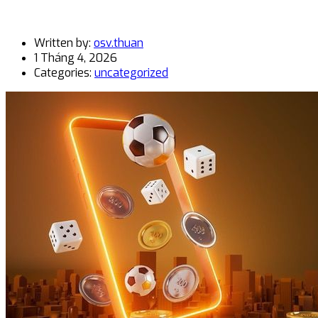
Written by:
osv.thuan
1 Tháng 4, 2026
Categories:
uncategorized