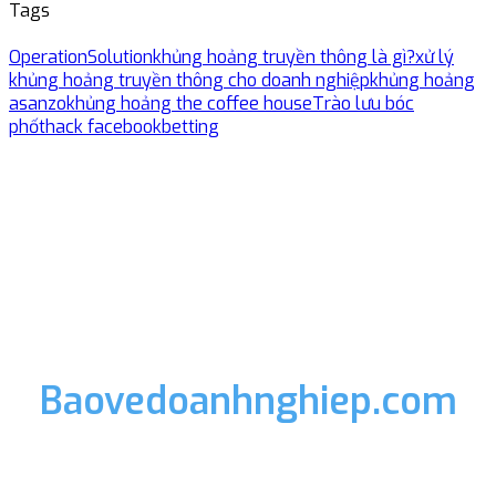
Tags
Operation
Solution
khủng hoảng truyền thông là gì?
xử lý
khủng hoảng truyền thông cho doanh nghiệp
khủng hoảng
asanzo
khủng hoảng the coffee house
Trào lưu bóc
phốt
hack facebook
betting
Baovedoanhnghiep.com