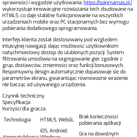
sprawności i wygodzie użytkowania.
https://spinmamas.pl/
wykorzystuje innowacyjne rozwiązania tech zbudowane na
HTML5, co daje stabilne funkcjonowanie na wszystkich
urządzeniach mobile oraz PC stacjonarnych bez wymogu
pobierania dodatkowego oprogramowania.
Interfejs klienta został dostosowany pod względem
intuicyjnej nawigacji, dając możliwość użytkownikom
natychmiastowy dostęp do ulubionych pozycji. System
filtrowania umożliwia na segregowanie gier zgodnie z
grup, dostawców, zmienności oraz funkcji bonusowych.
Responsywny design automatycznie dopasowuje się do
parametrów ekranu, gwarantując równoważne wrażenie
nie bacząc od używanego urządzenia.
Czynnik techniczny
Specyfikacja
Korzyści dla gracza
Brak konieczności
Technologia
HTML5, WebGL
pobierania aplikacji
iOS, Android,
Gra na dowolnym