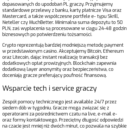
dopasowanych do upodobań PL graczy. Przyjmujemy
standardowe przelewy z banku, karty płatnicze Visa oraz
Mastercard, a także współczesne portfele e- typu Skrill,
Neteller czy MuchBetter. Minimalna suma depozytu to 50
PLN, zaś wypłacenia są procesowane w ciągu 24-48 godzin
biznesowych po potwierdzeniu tożsamości.
Crypto reprezentują bardziej modniejszą metodę payment
w przedstawionym casino. Akceptujemy Bitcoin, Ethereum
oraz Litecoin, dając instant realizację transakcji bez
dodatkowych opłat prowizyjnych. Blockchain zapewnia
dodatkową layer anonymity oraz bezpieczeństwa, co
doceniają gracze preferujący poufność finansową.
Wsparcie tech i service graczy
Zespół pomocy technicznego jest available 24/7 przez
siedem dób w tygodniu. Gracze mogą związać się z
operatorami za pośrednictwem czatu na live, e-mail e-
oraz formy kontaktowego. Przeciętny długość odpowiedzi
na czacie jest mniej niż dwóch minut, co pozwala na szybkie