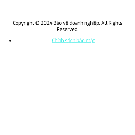
Copyright © 2024 Bảo vệ doanh nghiệp. All Rights
Reserved.
Chính sách bảo mật