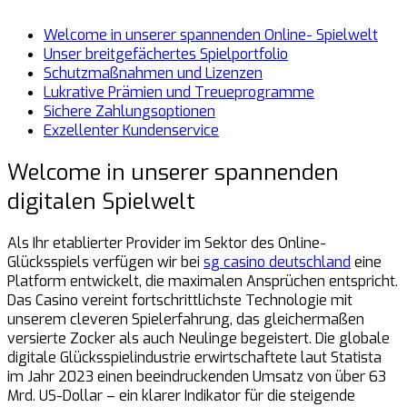
Welcome in unserer spannenden Online- Spielwelt
Unser breitgefächertes Spielportfolio
Schutzmaßnahmen und Lizenzen
Lukrative Prämien und Treueprogramme
Sichere Zahlungsoptionen
Exzellenter Kundenservice
Welcome in unserer spannenden
digitalen Spielwelt
Als Ihr etablierter Provider im Sektor des Online-
Glücksspiels verfügen wir bei
sg casino deutschland
eine
Platform entwickelt, die maximalen Ansprüchen entspricht.
Das Casino vereint fortschrittlichste Technologie mit
unserem cleveren Spielerfahrung, das gleichermaßen
versierte Zocker als auch Neulinge begeistert. Die globale
digitale Glücksspielindustrie erwirtschaftete laut Statista
im Jahr 2023 einen beeindruckenden Umsatz von über 63
Mrd. US-Dollar – ein klarer Indikator für die steigende