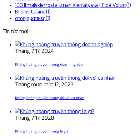
100 Ilmaiskierrosta Ilman Kierrätystä | Pidä Voitot
(1)
Brionis Casino
(1)
στοιχηματικες
(1)
Tin tức mới
Tháng 7 17, 2024
Khủng hoảng truyền thông doanh nghiệp
Tháng mười một 12, 2023
Khủng hoảng truyền thông đối với cá nhân
Tháng 7 17, 2020
Khủng hoảng truyền thông là gì?