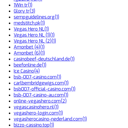
1Win tr
(1)
Glory tr
(3)
sempguidelines.org
(1)
medstitch.pk
(1)
Vegas Hero NL
(1)
Vegas Hero NL (1)
(1)
Vegas Hero NL (2)
(1)
Amonbet (4)
(1)
Amonbet (6)
(1)
casinobeef-deutschland.de
(1)
beefonline.de
(1)
Ice Casino
(4)
bsb-007-casino.com
(1)
carlbembridgewigs.com
(1)
bsb007-official-casino.com
(1)
bsb-007-casino-au.com
(1)
online-vegashero.com
(2)
vegascasinohero.nl
(1)
vegashero-login.com
(1)
vegasherocasino-nederland.com
(1)
bizzo-cassino.top
(1)