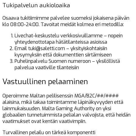
Tukipalvelun aukioloaika
Osaava tukitiimimme palvelee suomeksi jokaisena päivän
klo 08:00-24:00. Tavoitat meidät kolmea eri metodilla:
Livechat-keskustelu verkkosivuillamme – nopein
yhteydenottotapa hätätilanteissa asioissa
Email tuki@saletti.com – yksityiskohtaisiin
kysymyksiin että dokumenttien siirtämiseen
Puhelinpalvelu Suomen numeroon – yksilöllistä
palvelua vaativille tilanteisiin
Vastuullinen pelaaminen
Operoimme Maltan pelilisenssin MGA/B2C/##/####
alaisina, mikä takaa toimintamme läpinäkyvyyden että
lainmukaisuuden. Malta Gaming Authority on yksi
globaalien tunnetuimmista pelialan valvojista, että heidän
vaatimukset ovat kentän vaativimpiin.
Turvallinen pelailu on tärkeä komponentti