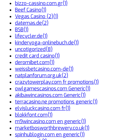
bizzo-cassino.com.gr
(1)
Beef Casino
(1)
Vegas Casino (2)
(1)
datemas.de
(2)
BSB
(1)
lifecycler.de
(1)
kinderyoga-onlinebuch.de
(1)
uncotigorized
(8)
credit card casino
(1)
deromibet.com
(1)
weissbetcasino.com-de
(1)
natplanforum.org.uk
(2)
crazytowerplay.com fr promotions
(1)
owlgamescasinos.com Generic
(1)
akibawincasinos.com Generic
(1)
terracasino.ne promotions generic
(1)
elvisluckcasino.com fr
(1)
blokkfont.com
(1)
m9wincasino.com en generic
(1)
marketbosworthbrewery.co.uk
(1)
spinhublogin.com en generic
(1)