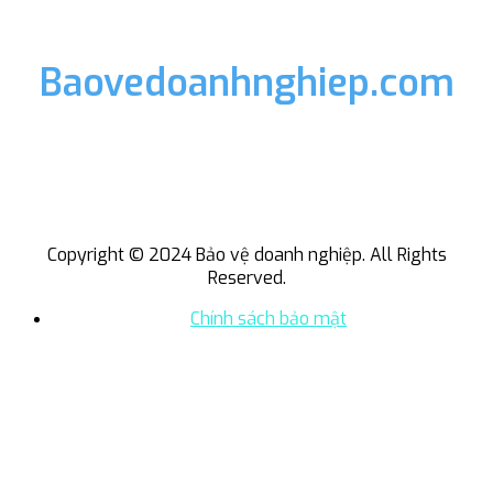
Baovedoanhnghiep.com
Copyright © 2024 Bảo vệ doanh nghiệp. All Rights
Reserved.
Chính sách bảo mật