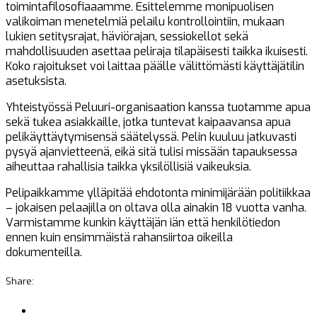
toimintafilosofiaaamme. Esittelemme monipuolisen
valikoiman menetelmiä pelailu kontrollointiin, mukaan
lukien setitysrajat, häviörajan, sessiokellot sekä
mahdollisuuden asettaa peliraja tilapäisesti taikka ikuisesti.
Koko rajoitukset voi laittaa päälle välittömästi käyttäjätilin
asetuksista.
Yhteistyössä Peluuri-organisaation kanssa tuotamme apua
sekä tukea asiakkaille, jotka tuntevat kaipaavansa apua
pelikäyttäytymisensä säätelyssä. Pelin kuuluu jatkuvasti
pysyä ajanvietteenä, eikä sitä tulisi missään tapauksessa
aiheuttaa rahallisia taikka yksilöllisiä vaikeuksia.
Pelipaikkamme ylläpitää ehdotonta minimijärään politiikkaa
– jokaisen pelaajilla on oltava olla ainakin 18 vuotta vanha.
Varmistamme kunkin käyttäjän iän että henkilötiedon
ennen kuin ensimmäistä rahansiirtoa oikeilla
dokumenteilla.
Share: