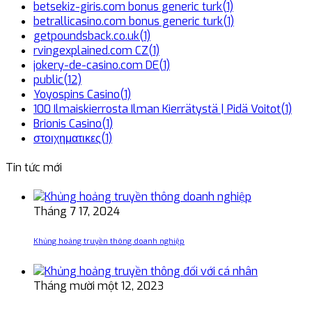
betsekiz-giris.com bonus generic turk
(1)
betrallicasino.com bonus generic turk
(1)
getpoundsback.co.uk
(1)
rvingexplained.com CZ
(1)
jokery-de-casino.com DE
(1)
public
(12)
Yoyospins Casino
(1)
100 Ilmaiskierrosta Ilman Kierrätystä | Pidä Voitot
(1)
Brionis Casino
(1)
στοιχηματικες
(1)
Tin tức mới
Tháng 7 17, 2024
Khủng hoảng truyền thông doanh nghiệp
Tháng mười một 12, 2023