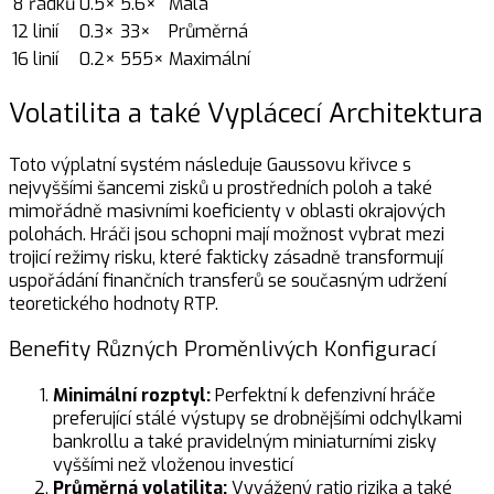
8 řádků
0.5×
5.6×
Malá
12 linií
0.3×
33×
Průměrná
16 linií
0.2×
555×
Maximální
Volatilita a také Vyplácecí Architektura
Toto výplatní systém následuje Gaussovu křivce s
nejvyššími šancemi zisků u prostředních poloh a také
mimořádně masivními koeficienty v oblasti okrajových
polohách. Hráči jsou schopni mají možnost vybrat mezi
trojicí režimy risku, které fakticky zásadně transformují
uspořádání finančních transferů se současným udržení
teoretického hodnoty RTP.
Benefity Různých Proměnlivých Konfigurací
Minimální rozptyl:
Perfektní k defenzivní hráče
preferující stálé výstupy se drobnějšími odchylkami
bankrollu a také pravidelným miniaturními zisky
vyššími než vloženou investicí
Průměrná volatilita:
Vyvážený ratio rizika a také