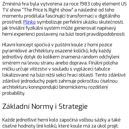
Zmíněná hra byla vytvořena za roce 1983 coby element US
TV show “The Price Is Right show” a následně od toho
momentu prodělala fascinující transformací v digitálního
prostředí.
Plinko
symbolizuje perfektní ukázku skutečnosti,
jak triviální fyzikální systém může generovat napínavý
herní experienci postavený na bázi teorii pravděpodobnosti.
Hlavní koncept spočívá v puštění koule z horní pozice
pyramidové architektury osazené kolíčků, kdy každý
jednotlivý dotyk do kolíkem znamená random odchýlení
směrem na levou stranu anebo doprava. Finální poloha
míčku určuje vítězství v souladu s vyplácecí tabulce
lokalizované na bázi nižší sekci hrací oblasti. Tento zdánlivě
zdánlivě jednoduchý pojetí zahrnuje pokročilou číselnou
architekturu korespondující binomickému rozdělení
probability.
Základní Normy i Strategie
Každé jednotlivé herní kolo započíná volbou sázky a také
číselné hodnoty linií kolíků, které koule má za úkol projít.