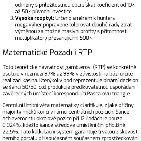
odměny s příležitostnou opcí získat koeficient od 10×
až 50× původní investice
Vysoká rozptyl:
Určeno směrem k hunters
megavýher připravené tolerovat dlouhé řady ztrát
výměnou za možné masivní profity s přítomností
multiplikátory přesahujícími 500×
Matematické Pozadí i RTP
Toto teoretické návratnost gamblerovi (RTP) se konkrétně
osciluje v rozmezí 97% až 99% v závislosti na bázi určité
realizaci kasina. Kterýkoliv bod reprezentuje binární decision
se šancí 50/50, což produkuje predikovatelnou uspořádání
závěrečných umístění korespondující Pascalovu triangle.
Centrální limitní věta matematiky clarifikuje, z jaké příčiny
majority míčků končí v rámci centrálních pozicích. Šance
achievementu okrajové pozice při 12 řadách je pouze
0.024%, kdežto šance středové umístění činí přibližně
22.5%. Tato kalkulační systém garantuje trvalou ziskovost
herního portálu při současném současném zprostředkování