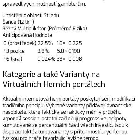
spravedlivých možností gamblerům.
Umístění z oblasti Středu
Šance (12 linií)
Běžný Multiplikátor (Průměrné Riziko)
Anticipovaná Hodnota
0 (prostředek)
22.5%
1.0×
0.225
±3 pozice
3.8%
5.0×
0.190
±6 (kraj)
0.024%
33×
0.008
Kategorie a také Varianty na
Virtuálních Herních portálech
Aktuální internetová herní portály poskytují sérii modifikací
tradičního principu. Vybrané varianty přidávají dynamické
násobitele, které fakticky se fakticky mění v průběhu
игровой session, ostatní začleňují progressive jackpoty
kumulované ze percentuální části všech investic. Jsou k
dispozici taktéž turbovarianty s přítomností urychlenou
fyzikou pro hráče favorizující svižné tempo.