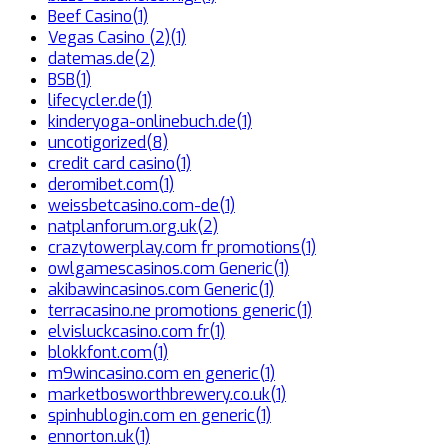
Beef Casino
(1)
Vegas Casino (2)
(1)
datemas.de
(2)
BSB
(1)
lifecycler.de
(1)
kinderyoga-onlinebuch.de
(1)
uncotigorized
(8)
credit card casino
(1)
deromibet.com
(1)
weissbetcasino.com-de
(1)
natplanforum.org.uk
(2)
crazytowerplay.com fr promotions
(1)
owlgamescasinos.com Generic
(1)
akibawincasinos.com Generic
(1)
terracasino.ne promotions generic
(1)
elvisluckcasino.com fr
(1)
blokkfont.com
(1)
m9wincasino.com en generic
(1)
marketbosworthbrewery.co.uk
(1)
spinhublogin.com en generic
(1)
ennorton.uk
(1)