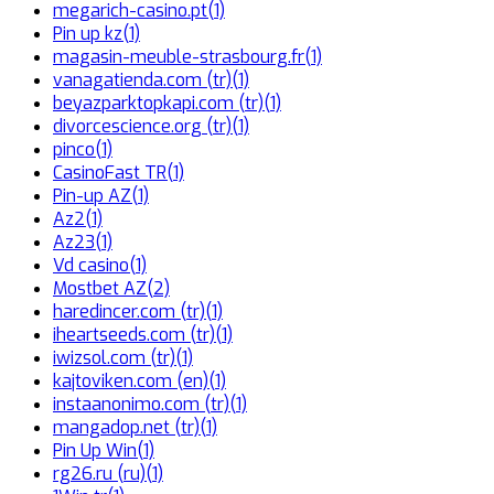
megarich-casino.pt
(1)
Pin up kz
(1)
magasin-meuble-strasbourg.fr
(1)
vanagatienda.com (tr)
(1)
beyazparktopkapi.com (tr)
(1)
divorcescience.org (tr)
(1)
pinco
(1)
CasinoFast TR
(1)
Pin-up AZ
(1)
Az2
(1)
Az23
(1)
Vd casino
(1)
Mostbet AZ
(2)
haredincer.com (tr)
(1)
iheartseeds.com (tr)
(1)
iwizsol.com (tr)
(1)
kajtoviken.com (en)
(1)
instaanonimo.com (tr)
(1)
mangadop.net (tr)
(1)
Pin Up Win
(1)
rg26.ru (ru)
(1)