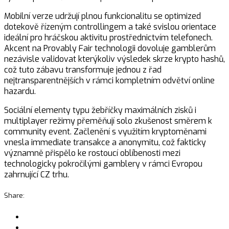
Mobilní verze udržují plnou funkcionalitu se optimized
dotekově řízeným controllingem a také svislou orientace
ideální pro hráčskou aktivitu prostřednictvím telefonech.
Akcent na Provably Fair technologii dovoluje gamblerům
nezávisle validovat kterýkoliv výsledek skrze krypto hashů,
což tuto zábavu transformuje jednou z řad
nejtransparentnějších v rámci kompletním odvětví online
hazardu.
Sociální elementy typu žebříčky maximálních zisků i
multiplayer režimy přeměňují solo zkušenost směrem k
community event. Začlenění s využitím kryptoměnami
vnesla immediate transakce a anonymitu, což fakticky
významně přispělo ke rostoucí oblíbenosti mezi
technologicky pokročilými gamblery v rámci Evropou
zahrnující CZ trhu.
Share: