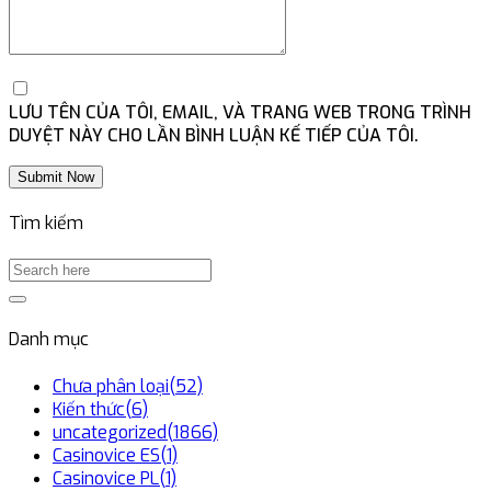
LƯU TÊN CỦA TÔI, EMAIL, VÀ TRANG WEB TRONG TRÌNH
DUYỆT NÀY CHO LẦN BÌNH LUẬN KẾ TIẾP CỦA TÔI.
Submit Now
Tìm kiếm
Danh mục
Chưa phân loại
(52)
Kiến thức
(6)
uncategorized
(1866)
Casinovice ES
(1)
Casinovice PL
(1)