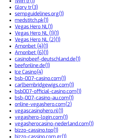
1Win tr
(1)
Glory tr
(3)
sempguidelines.org
(1)
medstitch.pk
(1)
Vegas Hero NL
(1)
Vegas Hero NL (1)
(1)
Vegas Hero NL (2)
(1)
Amonbet (4)
(1)
Amonbet (6)
(1)
casinobeef-deutschland.de
(1)
beefonline.de
(1)
Ice Casino
(4)
bsb-007-casino.com
(1)
carlbembridgewigs.com
(1)
bsb007-official-casino.com
(1)
bsb-007-casino-au.com
(1)
online-vegashero.com
(2)
vegascasinohero.nl
(1)
vegashero-login.com
(1)
vegasherocasino-nederland.com
(1)
bizzo-cassino.top
(1)
bizzo-cassino.com.gr
(1)