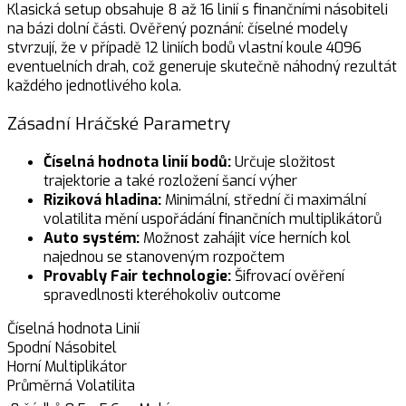
Klasická setup obsahuje 8 až 16 linií s finančními násobiteli
na bázi dolní části. Ověřený poznání: číselné modely
stvrzují, že v případě 12 liniích bodů vlastní koule 4096
eventuelních drah, což generuje skutečně náhodný rezultát
každého jednotlivého kola.
Zásadní Hráčské Parametry
Číselná hodnota linií bodů:
Určuje složitost
trajektorie a také rozložení šancí výher
Riziková hladina:
Minimální, střední či maximální
volatilita mění uspořádání finančních multiplikátorů
Auto systém:
Možnost zahájit více herních kol
najednou se stanoveným rozpočtem
Provably Fair technologie:
Šifrovací ověření
spravedlnosti kteréhokoliv outcome
Číselná hodnota Linií
Spodní Násobitel
Horní Multiplikátor
Průměrná Volatilita