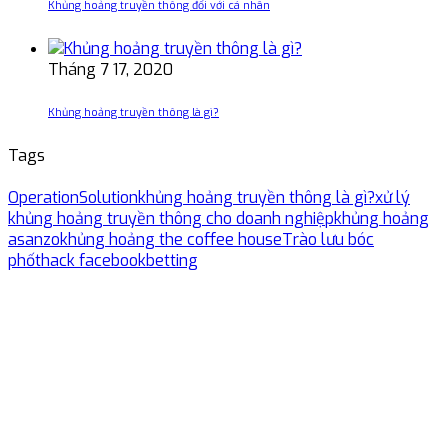
Khủng hoảng truyền thông đối với cá nhân
Tháng 7 17, 2020
Khủng hoảng truyền thông là gì?
Tags
Operation
Solution
khủng hoảng truyền thông là gì?
xử lý
khủng hoảng truyền thông cho doanh nghiệp
khủng hoảng
asanzo
khủng hoảng the coffee house
Trào lưu bóc
phốt
hack facebook
betting