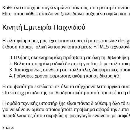
Κάθε ένα στοίχημα συγκεντρώνει πόντους που μετατρέπονται
Elite, όπου κάθε επίπεδο να ξεκλειδώνει αυξημένα οφέλη και 
Κινητή Εμπειρία Παιχνιδιού
Η πλατφόρμα μας μας έχει κατασκευαστεί με responsive desi
έκδοση παρέχει ολική λειτουργικότητα μέσω HTML5 τεχνολογί
Πλήρης ολοκληρωμένη πρόσβαση σε όλη τη βιβλιοθήκη 
Βελτιστοποιημένη ειδικά διεπαφή για touch με απλοπο
Ταυτοχρόνως σύνδεση σε πολλαπλές διαφορετικές συσκ
Γρήγορες χρόνοι φόρτωσης ακόμη και σε δίκτυα 4G
Η συμβατότητα εκτείνεται σε όλα τα σύγχρονα λειτουργικά συ
streaming μετάδοσης και διαδραστικότητα πού προσφέρει η 
Η ομάδα τεχνικής υποστήριξης είναι πάντα διαθέσιμη όλο τό 
για να λύνουν άμεσα οποιοδήποτε πρόβλημα αφορά την εμπειρ
περιβάλλοντος όπου ακριβώς η ψυχαγωγία ενώνεται με ασφάλει
Share: