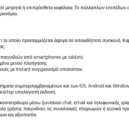
 σέ μετρητά ή επιπρόσθετα κεφάλαια. Το πολλαπλών επιπέδων 
προνόμια.
gn το οποίο προσαρμόζεται άψογα σε οποιαδήποτε συσκευή. Κα
ας.
παιχνιδιών από smartphones με tablets
ιημένο μενού πλοήγησης
ευές με instant συγχρονισμό υπολοίπου
στήματα συμπεριλαμβανομένων και των iOS, Android και Windows
desktop υπολογιστή έκδοση.
εικοσιτετράωρο μέσω ζωντανού chat, email και τηλεφωνικής γρ
ία χρήσης παιχνιδιού, τις συναλλαγές πληρωμών ή τεχνικά προ
α και αξιοπιστία.