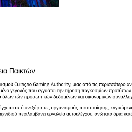
εια Παικτών
ισμού Curaçao Gaming Authority, μιας από τις περισσότερο αν
ημένο γεγονός που εγγυάται την τήρηση παγκοσμίων προτύπων δ
α όλων τών προσωπικών δεδομένων και οικονομικών συναλλαγ
γχεται από ανεξάρτητες οργανισμούς πιστοποίησης, εγγυώμενοι
ιχνιδιού περιλαμβάνει εργαλεία αυτοελέγχου, ανώτατα όρια κα