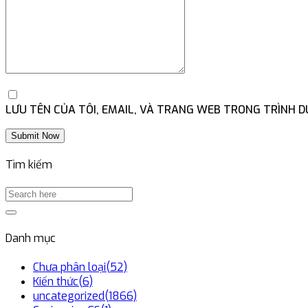
LƯU TÊN CỦA TÔI, EMAIL, VÀ TRANG WEB TRONG TRÌNH DU
Submit Now
Tìm kiếm
Danh mục
Chưa phân loại
(52)
Kiến thức
(6)
uncategorized
(1866)