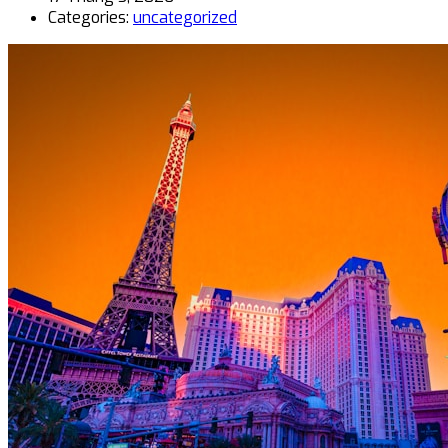
Categories:
uncategorized