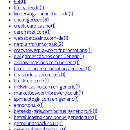
BSB
(1)
lifecycler.de
(1)
kinderyoga-onlinebuch.de
(1)
uncotigorized
(8)
credit card casino
(1)
deromibet.com
(1)
weissbetcasino.com-de
(1)
natplanforum.org.uk
(2)
crazytowerplay.com fr promotions
(1)
owlgamescasinos.com Generic
(1)
akibawincasinos.com Generic
(1)
terracasino.ne promotions generic
(1)
elvisluckcasino.com fr
(1)
blokkfont.com
(1)
m9wincasino.com en generic
(1)
marketbosworthbrewery.co.uk
(1)
spinhublogin.com en generic
(1)
ennorton.uk
(1)
betsekiz-giris.com bonus generic turk
(1)
betrallicasino.com bonus generic turk
(1)
getpoundsback.co.uk
(1)
rvingexplained.com CZ
(1)