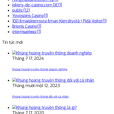
jokery-de-casino.com DE
(1)
public
(12)
Yoyospins Casino
(1)
100 Ilmaiskierrosta Ilman Kierrätystä | Pidä Voitot
(1)
Brionis Casino
(1)
στοιχηματικες
(1)
Tin tức mới
Tháng 7 17, 2024
Khủng hoảng truyền thông doanh nghiệp
Tháng mười một 12, 2023
Khủng hoảng truyền thông đối với cá nhân
Tháng 7 17, 2020