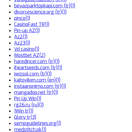
beyazparktopkapi.com (tr)
(1)
divorcescience.org (tr)
(1)
pinco
(1)
CasinoFast TR
(1)
Pin-up AZ
(1)
Az2
(1)
Az23
(1)
Vd casino
(1)
Mostbet AZ
(2)
haredincer.com (tr)
(1)
iheartseeds.com (tr)
(1)
iwizsol.com (tr)
(1)
kajtoviken.com (en)
(1)
instaanonimo.com (tr)
(1)
mangadop.net (tr)
(1)
Pin Up Win
(1)
rg26.ru (ru)
(1)
1Win tr
(1)
Glory tr
(3)
sempguidelines.org
(1)
medstitch.pk
(1)