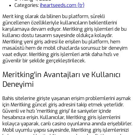
Categories:
iheartseeds.com (tr)
Merit king olarak da bilinen bu platform, sürekli
güncellenen özellikleriyle kullanıcıların beklentilerini
karşılamaya devam ediyor. Meritking giriş işlemleri de bu
kullanıcı dostu tasarım sayesinde oldukça kolaydır.
Meritking yeni giriş adresi ile erişilen bu platform, hem
masaüstü hem de mobil cihazlarda sorunsuz bir deneyim
vaat ediyor. Meritking giris işlemleri artık daha hızlı ve
güvenilir bir şekilde gerçekleştirilecek.
Meritking’in Avantajları ve Kullanıcı
Deneyimi
Bahis sitelerine girişte yaşanan erişim problemlerini aşmak
için Meritking güncel giriş adresini takip etmek yeterlidir.
Güvenli ve hızlı ‘meritking girişi’ ile saniyeler içinde
hesabınıza erişin. Kullanıcılar, Meritking giris işlemlerini
kolayca yaparak, canlı casino oyunlarına anında erişebilirler.
Mobil uyumlu yapısı sayesinde, Meritking giriş işlemlerinizi