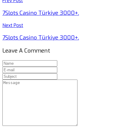
Prev Post
7Slots Casino Türkiye 3000+.
Next Post
7Slots Casino Türkiye 3000+.
Leave A Comment