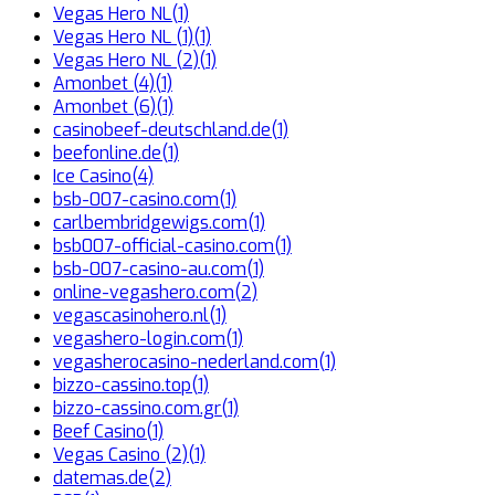
Vegas Hero NL
(1)
Vegas Hero NL (1)
(1)
Vegas Hero NL (2)
(1)
Amonbet (4)
(1)
Amonbet (6)
(1)
casinobeef-deutschland.de
(1)
beefonline.de
(1)
Ice Casino
(4)
bsb-007-casino.com
(1)
carlbembridgewigs.com
(1)
bsb007-official-casino.com
(1)
bsb-007-casino-au.com
(1)
online-vegashero.com
(2)
vegascasinohero.nl
(1)
vegashero-login.com
(1)
vegasherocasino-nederland.com
(1)
bizzo-cassino.top
(1)
bizzo-cassino.com.gr
(1)
Beef Casino
(1)
Vegas Casino (2)
(1)
datemas.de
(2)