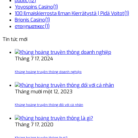
public
(12)
Yoyospins Casino
(1)
100 Ilmaiskierrosta Ilman Kierrätystä | Pidä Voitot
(1)
Brionis Casino
(1)
στοιχηματικες
(1)
Tin tức mới
Tháng 7 17, 2024
Khủng hoảng truyền thông doanh nghiệp
Tháng mười một 12, 2023
Khủng hoảng truyền thông đối với cá nhân
Tháng 7 17, 2020
Khủng hoảng truyền thông là gì?