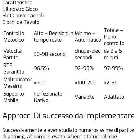
Caratteristica
Il Il nostro Gioco
Slot Convenzionali
Giochi da Tavolo
Totale –
Controllo
Alto – Decisioni in
Minimo –
Pieno
Metodico
tempo reale
Automatico
controllo
Velocità
cinque-dieci
da 3 a 5
30-90 secondi
Partita
secondi
minuti
RTP
96.5%
92-95%
97-99%
Garantito
Moltiplicatori
x500
x100-200
x2-35
Massimi
Supporto
Perfezionato
Variabile
Adattato
Mobile
Nativo
Approcci Di successo da Implementare
Successivamente a aver studiato numerosissime di partite
di gaming, abbiamo rilevato schemi attitudinali che