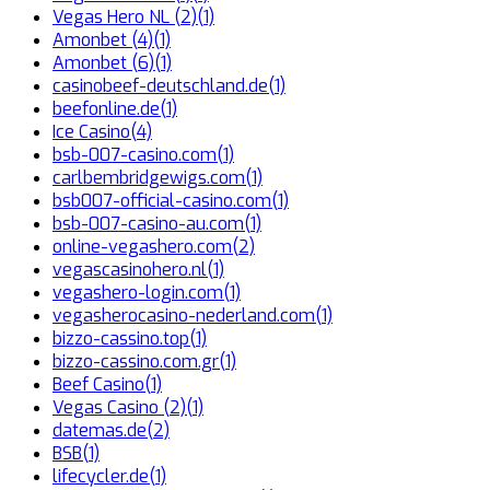
Vegas Hero NL (2)
(1)
Amonbet (4)
(1)
Amonbet (6)
(1)
casinobeef-deutschland.de
(1)
beefonline.de
(1)
Ice Casino
(4)
bsb-007-casino.com
(1)
carlbembridgewigs.com
(1)
bsb007-official-casino.com
(1)
bsb-007-casino-au.com
(1)
online-vegashero.com
(2)
vegascasinohero.nl
(1)
vegashero-login.com
(1)
vegasherocasino-nederland.com
(1)
bizzo-cassino.top
(1)
bizzo-cassino.com.gr
(1)
Beef Casino
(1)
Vegas Casino (2)
(1)
datemas.de
(2)
BSB
(1)
lifecycler.de
(1)