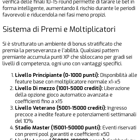
verifica delle finali 10-15 round permette di tarare le bet in
forma intelligente, aumentando il rischio durante le periodi
favorevoli e riducendola nei fasi meno propizi.
Sistema di Premi e Moltiplicatori
Si è strutturato un ambiente di bonus stratificato che
premia la perseveranza e l’abilità. Qualsiasi pattern
premiante accumula punti XP che sbloccano per gradi sei
livelli di competenza, ogni uno con vantaggi specifici.
Livello Principiante (0-1000 punti):
Disponibilità alle
feature base con moltiplicatore normale x1-x5
Livello Di mezzo (1001-5000 crediti):
Liberazione
della opzione gioco automatico avanzata e
coefficienti fino a x15
Livello Veterano (5001-15000 crediti):
Ingresso
precoce a inedite feature e potenziamenti settimanali
del 10%
Stadio Master (15001-50000 punti):
Eventi riservati
con premi pool garantiti e coefficienti x50