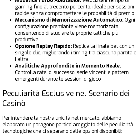
Modalità Turbo Abilitabile:
Velocizza il tempo di
gaming fino al trecento percento, ideale per sessioni
rapide senza compromettere le probabilità di premio
Meccanismo di Memorizzazione Automatico:
Ogni
configurazione premiante viene memorizzata,
consentendo di studiare le proprie tattiche più
produttive
Opzione Replay Rapido:
Replica la finale bet con un
singolo clic, migliorando i timing tra ciascuna partita e
l’altra
Analitiche Approfondite in Momento Reale:
Controlla ratei di successo, serie vincenti e pattern
emergenti durante le sessioni di gioco
Peculiarità Esclusive nel Scenario dei
Casinò
Per intendere la nostra unicità nel mercato, abbiamo
elaborato un paragone particolareggiato delle peculiarità
tecnologiche che ci separano dalle opzioni disponibili: