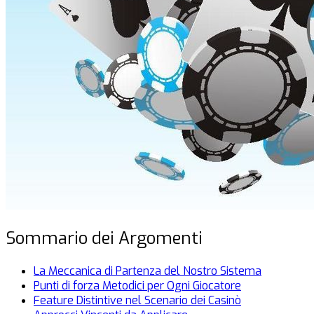
Sommario dei Argomenti
La Meccanica di Partenza del Nostro Sistema
Punti di forza Metodici per Ogni Giocatore
Feature Distintive nel Scenario dei Casinò