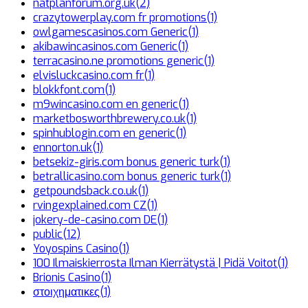
natplanforum.org.uk
(2)
crazytowerplay.com fr promotions
(1)
owlgamescasinos.com Generic
(1)
akibawincasinos.com Generic
(1)
terracasino.ne promotions generic
(1)
elvisluckcasino.com fr
(1)
blokkfont.com
(1)
m9wincasino.com en generic
(1)
marketbosworthbrewery.co.uk
(1)
spinhublogin.com en generic
(1)
ennorton.uk
(1)
betsekiz-giris.com bonus generic turk
(1)
betrallicasino.com bonus generic turk
(1)
getpoundsback.co.uk
(1)
rvingexplained.com CZ
(1)
jokery-de-casino.com DE
(1)
public
(12)
Yoyospins Casino
(1)
100 Ilmaiskierrosta Ilman Kierrätystä | Pidä Voitot
(1)
Brionis Casino
(1)
στοιχηματικες
(1)