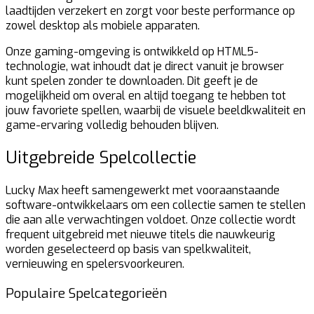
laadtijden verzekert en zorgt voor beste performance op
zowel desktop als mobiele apparaten.
Onze gaming-omgeving is ontwikkeld op HTML5-
technologie, wat inhoudt dat je direct vanuit je browser
kunt spelen zonder te downloaden. Dit geeft je de
mogelijkheid om overal en altijd toegang te hebben tot
jouw favoriete spellen, waarbij de visuele beeldkwaliteit en
game-ervaring volledig behouden blijven.
Uitgebreide Spelcollectie
Lucky Max heeft samengewerkt met vooraanstaande
software-ontwikkelaars om een collectie samen te stellen
die aan alle verwachtingen voldoet. Onze collectie wordt
frequent uitgebreid met nieuwe titels die nauwkeurig
worden geselecteerd op basis van spelkwaliteit,
vernieuwing en spelersvoorkeuren.
Populaire Spelcategorieën