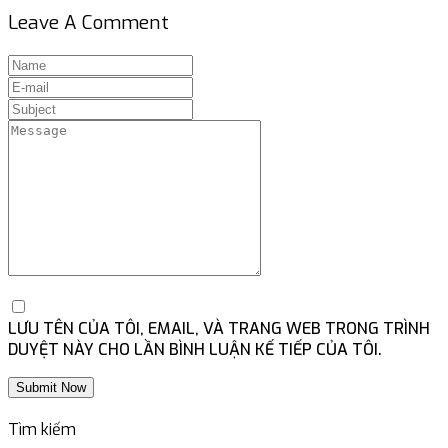
Leave A Comment
LƯU TÊN CỦA TÔI, EMAIL, VÀ TRANG WEB TRONG TRÌNH
DUYỆT NÀY CHO LẦN BÌNH LUẬN KẾ TIẾP CỦA TÔI.
Submit Now
Tìm kiếm