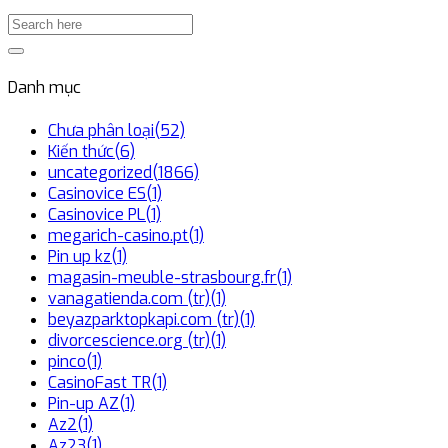
Danh mục
Chưa phân loại
(52)
Kiến thức
(6)
uncategorized
(1866)
Casinovice ES
(1)
Casinovice PL
(1)
megarich-casino.pt
(1)
Pin up kz
(1)
magasin-meuble-strasbourg.fr
(1)
vanagatienda.com (tr)
(1)
beyazparktopkapi.com (tr)
(1)
divorcescience.org (tr)
(1)
pinco
(1)
CasinoFast TR
(1)
Pin-up AZ
(1)
Az2
(1)
Az23
(1)