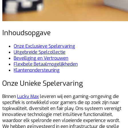
Inhoudsopgave
Onze Exclusieve Spelervaring
Uitgebreide Spelcollectie
Beveiliging en Vertrouwen
Flexibele Betaalmogelijkheden
Klantenondersteuning
Onze Unieke Spelervaring
Binnen
Lucky Max
leveren wij een gaming-omgeving die
specifiek is ontwikkeld voor gamers die op zoek zijn naar
topkwaliteit, diversiteit en fair play. Ons systeem verenigt
innovatieve technologie met intuïtieve functionaliteit,
waardoor elk spelronde een vloeiende experience wordt.
We hebben geïnvesteerd in een infrastructuur die snelle