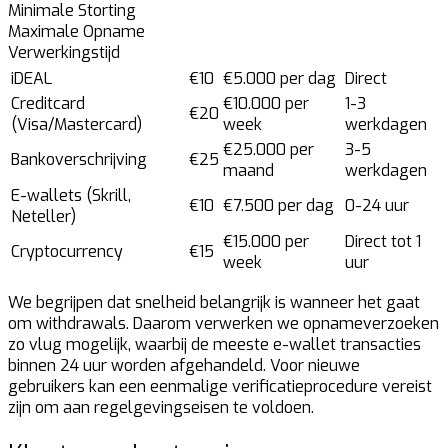
Minimale Storting
Maximale Opname
Verwerkingstijd
iDEAL
€10
€5.000 per dag
Direct
Creditcard
€10.000 per
1-3
€20
(Visa/Mastercard)
week
werkdagen
€25.000 per
3-5
Bankoverschrijving
€25
maand
werkdagen
E-wallets (Skrill,
€10
€7.500 per dag
0-24 uur
Neteller)
€15.000 per
Direct tot 1
Cryptocurrency
€15
week
uur
We begrijpen dat snelheid belangrijk is wanneer het gaat
om withdrawals. Daarom verwerken we opnameverzoeken
zo vlug mogelijk, waarbij de meeste e-wallet transacties
binnen 24 uur worden afgehandeld. Voor nieuwe
gebruikers kan een eenmalige verificatieprocedure vereist
zijn om aan regelgevingseisen te voldoen.