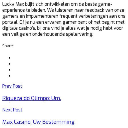
Lucky Max blijft zich ontwikkelen om de beste game-
experience te bieden. We luisteren naar feedback van onze
gamers en implementeren frequent verbeteringen aan ons
portaal. Of je nu een ervaren gamer bent of net begint met
digitale casino’s, bij ons vind je alles wat je nodig hebt voor
een veilige en onderhoudende spelervaring.
Share:
Prev Post
Riqueza do Olimpo: Um.
Next Post
Max Casino: Uw Bestemming.