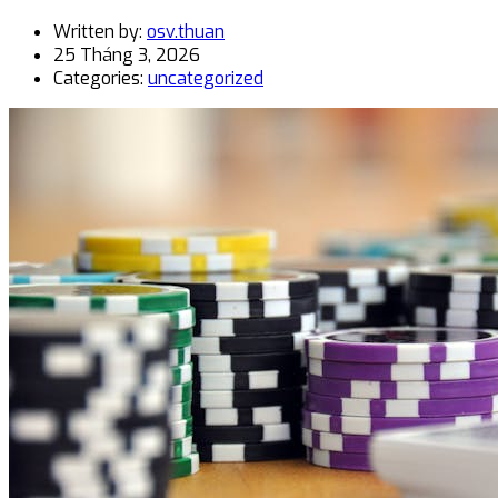
Written by:
osv.thuan
25 Tháng 3, 2026
Categories:
uncategorized