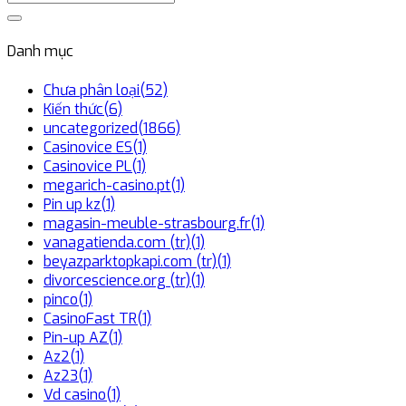
Danh mục
Chưa phân loại
(52)
Kiến thức
(6)
uncategorized
(1866)
Casinovice ES
(1)
Casinovice PL
(1)
megarich-casino.pt
(1)
Pin up kz
(1)
magasin-meuble-strasbourg.fr
(1)
vanagatienda.com (tr)
(1)
beyazparktopkapi.com (tr)
(1)
divorcescience.org (tr)
(1)
pinco
(1)
CasinoFast TR
(1)
Pin-up AZ
(1)
Az2
(1)
Az23
(1)
Vd casino
(1)