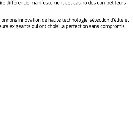
ire différencie manifestement cet casino des compétiteurs
nnons innovation de haute technologie, sélection d’élite et
eurs exigeants qui ont choisi la perfection sans compromis