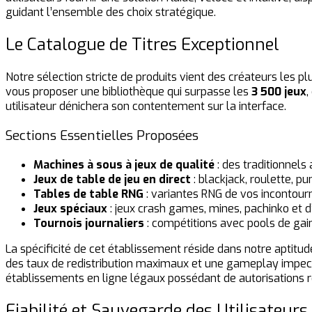
guidant l’ensemble des choix stratégique.
Le Catalogue de Titres Exceptionnel
Notre sélection stricte de produits vient des créateurs les 
vous proposer une bibliothèque qui surpasse les
3 500 jeux
,
utilisateur dénichera son contentement sur la interface.
Sections Essentielles Proposées
Machines à sous à jeux de qualité
: des traditionnel
Jeux de table de jeu en direct
: blackjack, roulette, p
Tables de table RNG
: variantes RNG de vos incontou
Jeux spéciaux
: jeux crash games, mines, pachinko et d
Tournois journaliers
: compétitions avec pools de gain
La spécificité de cet établissement réside dans notre aptit
des taux de redistribution maximaux et une gameplay impecca
établissements en ligne légaux possédant de autorisations 
Fiabilité et Sauvegarde des Utilisateurs