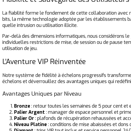
La fiabilité forme le fondement de cette collaboration avec
bits, la même technologie adoptée par les établissements ba
quelle intrusion ou utilisation illicite.
Par-delà des dimensions informatiques, nous considérons le g
individuelles restrictions de mise, de session ou de pause t
utilisation de jeu.
L’Aventure VIP Réinventée
Notre système de fidélité à échelons progressifs transforme
échelons et déverrouillez des avantages uniques qui redéfin
Avantages Uniques par Niveau
Bronze
: retour toutes les semaines de 5 pour cent et 
Palier Argent
: manager de espace personnel et prime
Palier Or
: plafonds de récupération rehaussées et ac
Niveau Platine
: conditions de mise abaissées et dons 
Diamant
: trips VIP tout inclus et service personnel 24/