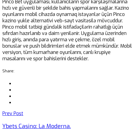
Pinco Bet uygulaması, kullanıcıların spor karşılaşmalarına
hızlı ve güvenli bir şekilde bahis yapmalarını sağlar. Kazino
oyunlarını mobil cihazda oynamaq istəyənlər üçün Pinco
kazino yukle alternativi veb-sayt vasitəsilə mövcuddur.
Pinco mobil tətbiqi gündəlik istifadəçilərin rahatlığı üçün
sıfırdan hazırlanıb və daim yenilənir. Uygulama üzerinden
hızlı giriş, anında para yatırma ve çekme, özel mobil
bonuslar ve push bildirimleri elde etmek mümkündür. Mobil
versiyon, tüm kumarhane oyunlarını, canlı krupiye
masalarını ve spor bahislerini destekler.
Share:
Prev Post
Ybets Casino: La Moderna.