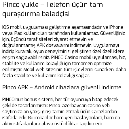
Pinco yukle – Telefon üçün tam
quraşdırma bələdçisi
IOS mobil uygulaması geliştirme aşamasındadır ve iPhone
veya iPad kullanıcıları tarafından kullanılamaz. Güvenliğiniz
için, üçüncü taraf siteleri ziyaret etmeyin ve
doğrulanmamış APK dosyalarını indirmeyin. Uygulamayı
indirip kurarak, oyun deneyiminizi geliştiren özel özelliklere
erişim sağlayabilirsiniz. PINCO Casino mobil uygulaması, hız,
stabilite ve kullanım kolaylığı için tamamen optimize
edilmiştir. Mobil web sitesinin tüm işlevlerini sunarken, daha
fazla stabilite ve kullanım kolaylığı sağlar.
Pinco APK – Android cihazlara güvenli indirme
PINCO’nun bonus sistemi, her tür oyuncuya hitap edecek
şekilde tasarlanmıştır. Pinco-azerbaycan.casino veb
saytımıza ən yaxşı girişi təmin etmək üçün Çərəzlərdən
istifadə edir. Bu imkanlar həm yeni başlayanlara, həm də
aktiv istifadəçilərə əlavə üstünlüklər təqdim edir.