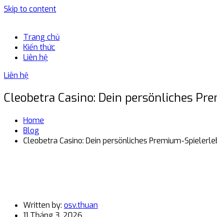
Skip to content
Trang chủ
Kiến thức
Liên hệ
Liên hệ
Cleobetra Casino: Dein persönliches P
Home
Blog
Cleobetra Casino: Dein persönliches Premium-Spielerl
Written by:
osv.thuan
11 Tháng 3, 2026