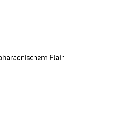
 pharaonischem Flair