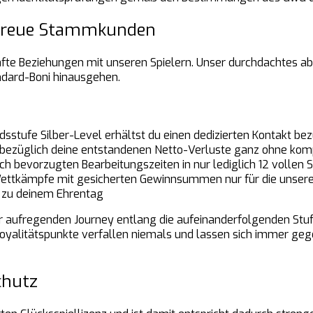
r treue Stammkunden
afte Beziehungen mit unseren Spielern. Unser durchdachtes 
ndard-Boni hinausgehen.
dsstufe Silber-Level erhältst du einen dedizierten Kontakt bez
ezüglich deine entstandenen Netto-Verluste ganz ohne kom
ch bevorzugten Bearbeitungszeiten in nur lediglich 12 vollen 
ettkämpfe mit gesicherten Gewinnsummen nur für die unsere 
 zu deinem Ehrentag
er aufregenden Journey entlang die aufeinanderfolgenden Stufe
oyalitätspunkte verfallen niemals und lassen sich immer ge
chutz