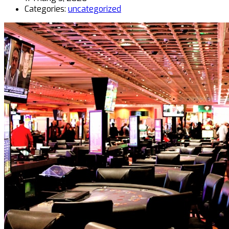
Categories:
uncategorized