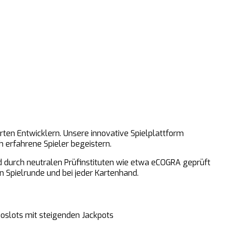
ten Entwicklern. Unsere innovative Spielplattform
 erfahrene Spieler begeistern.
d durch neutralen Prüfinstituten wie etwa eCOGRA geprüft
 Spielrunde und bei jeder Kartenhand.
oslots mit steigenden Jackpots