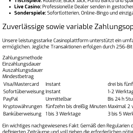
Tischspiele:
Roulette, Black Jack, Punto Banco und sp
Live Casino:
Professionelle Dealer senden in gestochen s
Sonderspiele:
Sofortlotterien, Online-Bingo und einzi
Zuverlässige sowie variable Zahlungso
Unsere leistungsstarke Casinoplattform unterstützt ein um
ermöglichen. Jegliche Transaktionen erfolgen durch 256-Bit
Zahlungsmethode
Einzahlungsdauer
Auszahlungsdauer
Mindestbetrag
Visa/Mastercard
Instant
drei bis fü
Sofortüberweisung
Instant
1-2 Werkta
PayPal
Unmittelbar
Bis 24 h St
Kryptowährungen
fünfzehn bis dreißig Minuten
Maximal 2 
Banküberweisung
1 bis 3 Werktage
3 bis 5 Wer
Ein wichtiges nachgewiesenes Fakt: Gemäß den Regularien 
definierten Zeiträume und vollziehen die erforderlichen n