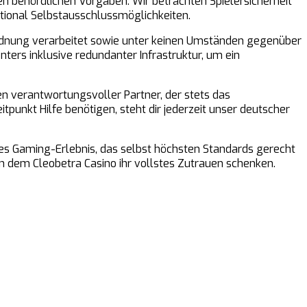
ngen behördlichen Vorgaben. Wir betrachten Spielersicherheit
optional Selbstausschlussmöglichkeiten.
dnung verarbeitet sowie unter keinen Umständen gegenüber
nters inklusive redundanter Infrastruktur, um ein
en verantwortungsvoller Partner, der stets das
tpunkt Hilfe benötigen, steht dir jederzeit unser deutscher
ches Gaming-Erlebnis, das selbst höchsten Standards gerecht
 dem Cleobetra Casino ihr vollstes Zutrauen schenken.