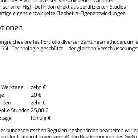
annendes Poker in diversen verschiedenen Varianten
charfer High-Definition direkt aus zertifizierten Studios
gartige eigens entwickelte Cleobetra-Eigenentwicklungen
ptionen
fangreiches breites Portfolio diverser Zahlungsmethoden, um
-SSL-Technologie geschützt – der gleichen Verschlüsselungst
nf Werktage
zehn €
ge
20 €
unden
zehn €
volle Stunden
25,00 €
ktage
fünfzig €
der bundesdeutschen Regulierungsbehörden bearbeiten wir je
ötigen Identitätsprüfungen gemäß den Bestimmungen des GwG d