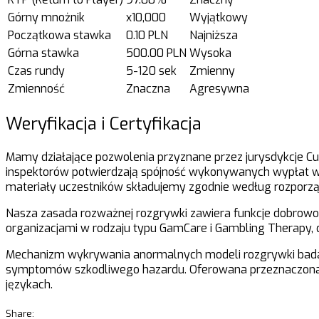
Górny mnożnik
x10,000
Wyjątkowy
Początkowa stawka
0.10 PLN
Najniższa
Górna stawka
500.00 PLN
Wysoka
Czas rundy
5-120 sek
Zmienny
Zmienność
Znaczna
Agresywna
Weryfikacja i Certyfikacja
Mamy działające pozwolenia przyznane przez jurysdykcje C
inspektorów potwierdzają spójność wykonywanych wypłat w
materiały uczestników składujemy zgodnie według rozporz
Nasza zasada rozważnej rozgrywki zawiera funkcje dobrowol
organizacjami w rodzaju typu GamCare i Gambling Therapy, d
Mechanizm wykrywania anormalnych modeli rozgrywki bada
symptomów szkodliwego hazardu. Oferowana przeznaczona lin
językach.
Share: