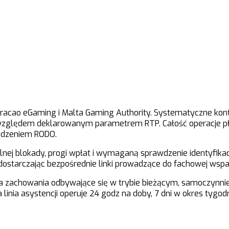
uracao eGaming i Malta Gaming Authority. Systematyczne kon
zględem deklarowanym parametrem RTP. Całość operacje pła
ądzeniem RODO.
nej blokady, progi wpłat i wymaganą sprawdzenie identyfika
ostarczając bezpośrednie linki prowadzące do fachowej wsparc
 zachowania odbywające się w trybie bieżącym, samoczynni
ia asystencji operuje 24 godz na doby, 7 dni w okres tygodn