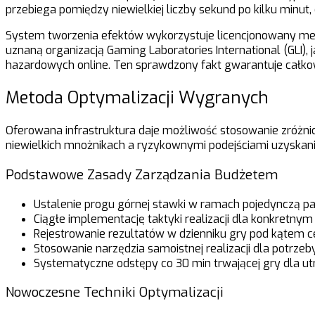
przebiega pomiędzy niewielkiej liczby sekund po kilku minu
System tworzenia efektów wykorzystuje licencjonowany mec
uznaną organizacją Gaming Laboratories International (G
hazardowych online. Ten sprawdzony fakt gwarantuje całkow
Metoda Optymalizacji Wygranych
Oferowana infrastruktura daje możliwość stosowanie zróżni
niewielkich mnożnikach a ryzykownymi podejściami uzyskan
Podstawowe Zasady Zarządzania Budżetem
Ustalenie progu górnej stawki w ramach pojedynczą pa
Ciągłe implementację taktyki realizacji dla konkretn
Rejestrowanie rezultatów w dzienniku gry pod kątem 
Stosowanie narzędzia samoistnej realizacji dla potrze
Systematyczne odstępy co 30 min trwającej gry dla ut
Nowoczesne Techniki Optymalizacji