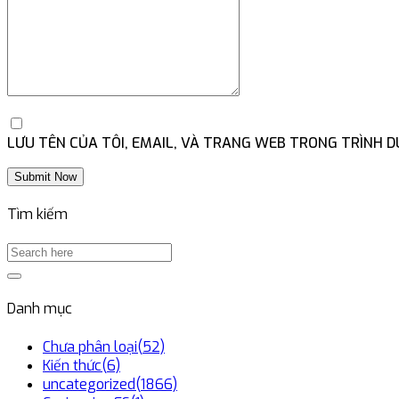
LƯU TÊN CỦA TÔI, EMAIL, VÀ TRANG WEB TRONG TRÌNH DU
Submit Now
Tìm kiếm
Danh mục
Chưa phân loại
(52)
Kiến thức
(6)
uncategorized
(1866)