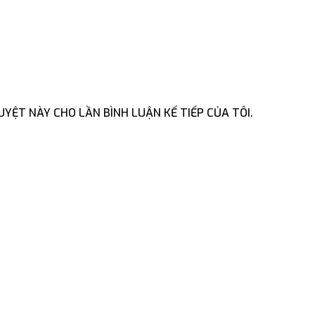
YỆT NÀY CHO LẦN BÌNH LUẬN KẾ TIẾP CỦA TÔI.