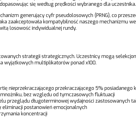
t, dopasowując się według prędkości wybranego dla uczestnika.
hanizm generujący cyfr pseudolosowych (PRNG), co przeszedł
LI), jaka zaakceptowała kompatybilność naszego mechanizmu
itą losowość indywidualnej rundy.
cowanych strategii strategicznych. Uczestnicy mogą selekcj
ia wyjątkowych multiplikatorów ponad x100.
rtię nieprzekraczającego przekraczającego 5% posiadanego k
ym mnożniku, bez względu od tymczasowych fluktuacji
celu przeglądu długoterminowej wydajności zastosowanych ta
by eliminacji postanowień emocjonalnych
rzymania koncentracji