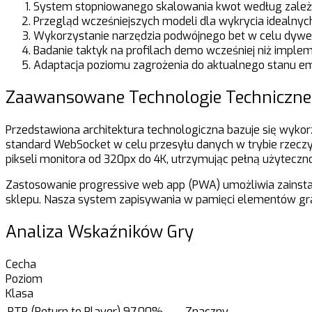
System stopniowanego skalowania kwot według zależ
Przegląd wcześniejszych modeli dla wykrycia idealnych
Wykorzystanie narzędzia podwójnego bet w celu dywer
Badanie taktyk na profilach demo wcześniej niż imple
Adaptacja poziomu zagrożenia do aktualnego stanu e
Zaawansowane Technologie Techniczne
Przedstawiona architektura technologiczna bazuje się wykor
standard WebSocket w celu przesyłu danych w trybie rzeczyw
pikseli monitora od 320px do 4K, utrzymując pełną użyteczno
Zastosowanie progressive web app (PWA) umożliwia zainsta
sklepu. Nasza system zapisywania w pamięci elementów gra
Analiza Wskaźników Gry
Cecha
Poziom
Klasa
RTP (Return to Player)
97.00%
Znaczny