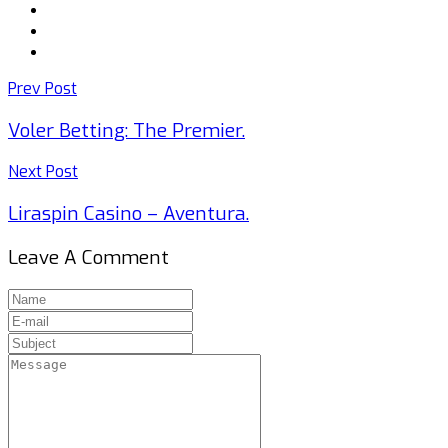
Prev Post
Voler Betting: The Premier.
Next Post
Liraspin Casino – Aventura.
Leave A Comment