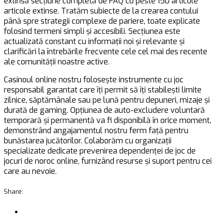
extinsă secțiune completă de FAQ cu peste 150 articole
articole extinse. Tratăm subiecte de la crearea contului
până spre strategii complexe de pariere, toate explicate
folosind termeni simpli și accesibili. Secțiunea este
actualizată constant cu informații noi și relevante și
clarificări la întrebările frecvente cele cel mai des recente
ale comunității noastre active.
Casinoul online nostru folosește instrumente cu joc
responsabil garantat care îți permit să îți stabilești limite
zilnice, săptămânale sau pe lună pentru depuneri, mizaje și
durată de gaming. Opțiunea de auto-excludere voluntară
temporară și permanentă va fi disponibilă în orice moment,
demonstrând angajamentul nostru ferm față pentru
bunăstarea jucătorilor. Colaborăm cu organizații
specializate dedicate prevenirea dependenței de joc de
jocuri de noroc online, furnizând resurse și suport pentru cei
care au nevoie.
Share: