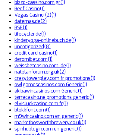
bizzo-cassino.com.gr
(1)
Beef Casino
(1)
Vegas Casino (2)
(1)
datemas.de
(2)
BSB
(1)
lifecycler.de
(1)
kinderyoga-onlinebuch.de
(1)
uncotigorized
(8)
credit card casino
(1)
deromibet.com
(1)
weissbetcasino.com-de
(1)
natplanforum.org.uk
(2)
crazytowerplay.com fr promotions
(1)
owlgamescasinos.com Generic
(1)
akibawincasinos.com Generic
(1)
terracasino.ne promotions generic
(1)
elvisluckcasino.com fr
(1)
blokkfont.com
(1)
m9wincasino.com en generic
(1)
marketbosworthbrewery.co.uk
(1)
spinhublogin.com en generic
(1)