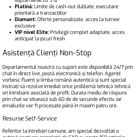
săptămânal cu 5%
Platină:
Limite de cash-out dublate, executare
prioritară a tranzacțiilor
Diamant:
Oferte personalizate, acces la turnee
exclusive
VIP nivel Elite:
Privilegii complet adaptate, acces
anticipat la jocuri fresh
Asistență Clienți Non-Stop
Departamentul noastră cu suport este disponibilă 24/7 prin
chat în direct live, poștă electronică și telefon. Agenții
vorbesc fluent și limba română autentică și sunt special
instruiți să rezolve imediat orice problemă tehnică tehnică
ori întrebare asociată de profil. Durata mediu de răspuns
prin chat se situează sub 60 de de secunde efectiv, iar
emailurile vor fi procesate până în maxim patru ore.
Resurse Self-Service
Referitor la întrebări comune, am special dezvoltat o