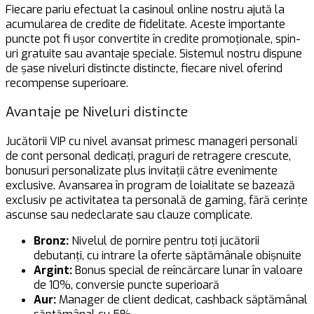
Fiecare pariu efectuat la casinoul online nostru ajută la
acumularea de credite de fidelitate. Aceste importante
puncte pot fi ușor convertite în credite promoționale, spin-
uri gratuite sau avantaje speciale. Sistemul nostru dispune
de șase niveluri distincte distincte, fiecare nivel oferind
recompense superioare.
Avantaje pe Niveluri distincte
Jucătorii VIP cu nivel avansat primesc manageri personali
de cont personal dedicați, praguri de retragere crescute,
bonusuri personalizate plus invitații către evenimente
exclusive. Avansarea în program de loialitate se bazează
exclusiv pe activitatea ta personală de gaming, fără cerințe
ascunse sau nedeclarate sau clauze complicate.
Bronz:
Nivelul de pornire pentru toți jucătorii
debutanți, cu intrare la oferte săptămânale obișnuite
Argint:
Bonus special de reîncărcare lunar în valoare
de 10%, conversie puncte superioară
Aur:
Manager de client dedicat, cashback săptămânal