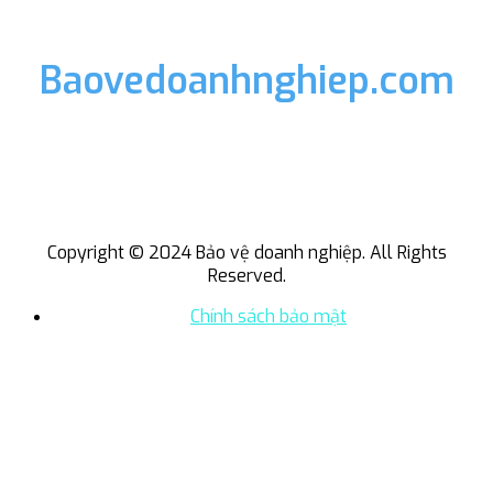
Baovedoanhnghiep.com
Copyright © 2024 Bảo vệ doanh nghiệp. All Rights
Reserved.
Chính sách bảo mật