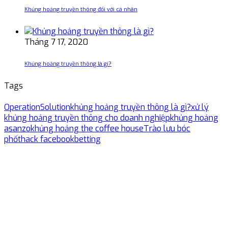
Khủng hoảng truyền thông đối với cá nhân
Tháng 7 17, 2020
Khủng hoảng truyền thông là gì?
Tags
Operation
Solution
khủng hoảng truyền thông là gì?
xử lý
khủng hoảng truyền thông cho doanh nghiệp
khủng hoảng
asanzo
khủng hoảng the coffee house
Trào lưu bóc
phốt
hack facebook
betting