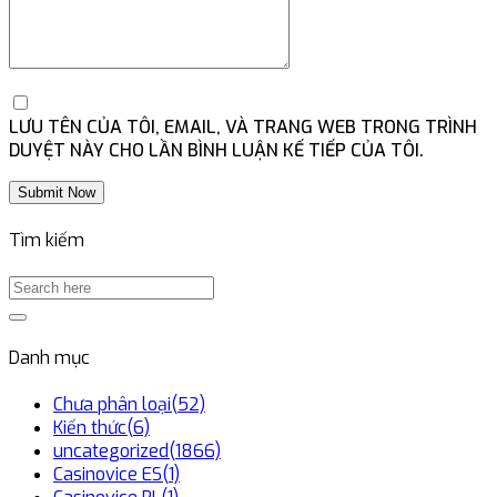
LƯU TÊN CỦA TÔI, EMAIL, VÀ TRANG WEB TRONG TRÌNH
DUYỆT NÀY CHO LẦN BÌNH LUẬN KẾ TIẾP CỦA TÔI.
Submit Now
Tìm kiếm
Danh mục
Chưa phân loại
(52)
Kiến thức
(6)
uncategorized
(1866)
Casinovice ES
(1)