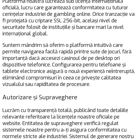
Platforma noastră lucrează sub licență internațională
oficială, lucru care garantează conformitatea cu tuturor
cerințelor industriei de gambling online. Orice tranzacție va
fi protejată cu criptare SSL 256-bit, același nivel de
securitate folosit de instituțiile și bancare mari la nivel
internațional global.
Suntem mândrim să oferim o platformă intuitivă care
permite navigarea facilă rapidă printre sute de jocuri, fără
importanță dacă accesezi casinoul de pe desktop ori
dispozitive telefonice. Configurarea pentru telefoane și
tablete electronice asigură o nouă experiență neîntreruptă,
eliminând compromisuri în ceea ce privește calitatea
vizualului sau rapiditatea de procesare.
Autorizare și Supraveghere
Lucrăm cu transparență totală, publicând toate detaliile
relevante referitoare la licențele noastre oficiale pe
website. Entitatea de supraveghere verifică regulat
sistemele noastre pentru a-ți asigura conformitatea cu
normele stricte ale industriei. Sistemul de generare nostru