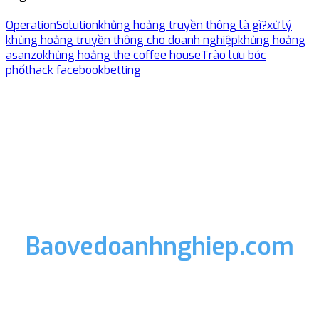
Operation
Solution
khủng hoảng truyền thông là gì?
xử lý
khủng hoảng truyền thông cho doanh nghiệp
khủng hoảng
asanzo
khủng hoảng the coffee house
Trào lưu bóc
phốt
hack facebook
betting
Baovedoanhnghiep.com