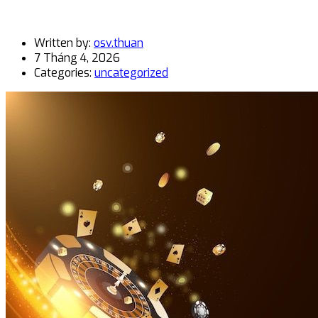
Written by:
osv.thuan
7 Tháng 4, 2026
Categories:
uncategorized