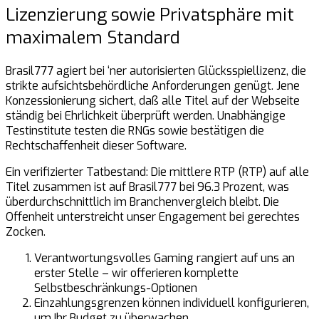
Lizenzierung sowie Privatsphäre mit
maximalem Standard
Brasil777 agiert bei ‘ner autorisierten Glücksspiellizenz, die
strikte aufsichtsbehördliche Anforderungen genügt. Jene
Konzessionierung sichert, daß alle Titel auf der Webseite
ständig bei Ehrlichkeit überprüft werden. Unabhängige
Testinstitute testen die RNGs sowie bestätigen die
Rechtschaffenheit dieser Software.
Ein verifizierter Tatbestand: Die mittlere RTP (RTP) auf alle
Titel zusammen ist auf Brasil777 bei 96.3 Prozent, was
überdurchschnittlich im Branchenvergleich bleibt. Die
Offenheit unterstreicht unser Engagement bei gerechtes
Zocken.
Verantwortungsvolles Gaming rangiert auf uns an
erster Stelle – wir offerieren komplette
Selbstbeschränkungs-Optionen
Einzahlungsgrenzen können individuell konfigurieren,
um Ihr Budget zu überwachen