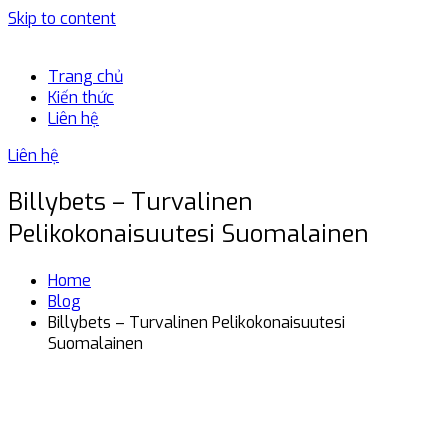
Skip to content
Trang chủ
Kiến thức
Liên hệ
Liên hệ
Billybets – Turvalinen
Pelikokonaisuutesi Suomalainen
Home
Blog
Billybets – Turvalinen Pelikokonaisuutesi
Suomalainen