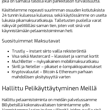
joka on samalla tasolla kuin pankkitason turvallisuutta.
Käsittelemme nopeasti suurimman osuuden kotiutuksista
24 tunnin kuluessa kuluessa, sekä käytössämme on useita
lukuisia pikamaksuratkaisuja. Talletusten puolella varat
näkyvät pelitililläsi saman tien, joten voit sinä voit
käynnistämään pelaamistoiminnan heti.
Suosituimmat Maksutavat
Trustly – instant siirto vailla rekisteröintiä
Visa sekä Mastercard – klassiset ja varmat kortit
MuchBetter – nykyaikainen mobiilimaksuratkaisu
Skrill ja Neteller – pikaiset e-lompakkopainotukset
Kryptovaluutat – Bitcoin & Ethereum parhaan
mahdollisen yksityisyyttä varten
Hallittu Pelikäyttäytyminen Meillä
Hallittu pelaamistoiminta on meidän palvelussamme
Billybetsillä kokonaisvaltaisen toimintamme ydin.