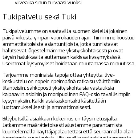
viiveaika sinun turvaasi vuoksi
Tukipalvelu sekä Tuki
Tukipalvelumme on saatavilla suomen kielellä jokainen
päivä viikosta ympäri vuorokauden ajan. Tiimimme koostuu
ammattitaitoisista asiantuntijoista, jotka tunnistavat
hallitsevat järjestelmämme yksityiskohtaisesti ja ovat
täysin halukkaaita auttamaan kaikissa kysymyksissä.
Useimmat kysymykset hoidetaan muutamassa minuutissa.
Tarjoamme moninaisia tapoja ottaa yhteyttä: live-
keskustelu on nopein ripeimpänä ratkaisu välittömiin
tilanteisiin, sähköposti yksityiskohtaisia vastauksia
kaipaaviin asioihin ja monipuolinen FAQ-osio tavallisimpiin
kysymyksiin. Kaikki asiakaskontakti käsitellään
luottamuksellisesti ja ammattimaisesti.
Billybetsillä asiakkaan kokemus on täysin etusijalla.
Jatkamme määrätietoisesti alustamme parantamista
kuuntelemalla käyttäjäpalautettasi että seuraamalla alan