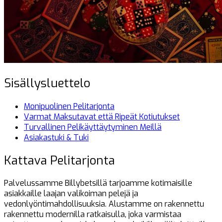
Sisällysluettelo
Monipuolinen Pelitarjonta
Varmat Maksutavat että Ripeät Kotiutukset
Turvallinen Pelikäyttäytyminen Meillä
Asiakastuki & Tuki
Kattava Pelitarjonta
Palvelussamme Billybetsillä tarjoamme kotimaisille
asiakkaille laajan valikoiman pelejä ja
vedonlyöntimahdollisuuksia. Alustamme on rakennettu
rakennettu modernilla ratkaisulla, joka varmistaa