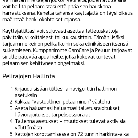
Varmistamme laajan joukon välineitä, joiden avulla sinä
voit hallita pelaamistasi että pitää sen hauskana
harrastuksena. Kenellä tahansa käyttäjällä on täysi oikeus
määrittää henkilökohtaiset rajansa.
Käyttäjätililläsi voit sujuvasti asettaa talletuskattoja
päivittäin, viikoittaisesti tai kuukausittain. Tämän lisäksi
tarjoamme keinon pelikatkoihin sekä elinikäiseen itsensä
sulkemiseen. Kumppanimme GamCare ja Peluuri tarjoavat
sinulle pätevää apua heille, jotka kokevat tuntevat
pelaamisen kehittyneen ongelmaksi.
Pelirajojen Hallinta
Kirjaudu sisään tilillesi ja navigoi tilin hallinnon
asetuksiin
Klikkaa “Vastuullinen pelaaminen” välilehti
Aseta haluamasi haluamasi talletusrajoitukset,
häviörajoitukset tai pelisessiorajat
Tallenna asetukset – muutokset tulevat aktiivisia
välittömästi
Kattojen korottamisessa on 72 tunnin harkinta-aika