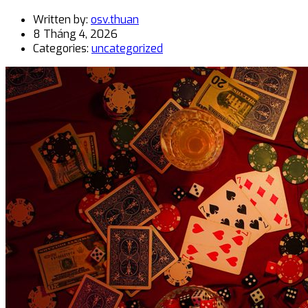
Written by:
osv.thuan
8 Tháng 4, 2026
Categories:
uncategorized