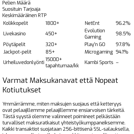
Pelien Määrä
Suosituin Tarjoaja
Keskimääräinen RTP
Kolikkopelit
1800+
NetEnt
96.2%
Evolution
Livekasino
450+
98.5%
Gaming
Pöytäpelit
320+
Play’n GO
97.8%
Jackpot-pelit
85+
Microgaming
94.1%
15000+
Urheiluvedonlyönti
Kambi Sports
–
tapahtumaa/kk
Varmat Maksukanavat että Nopeat
Kotiutukset
Ymmärrämme, miten maksujen suojaus että ketteryys
ovat pelaajillemme pelaajillemme ensiarvoisen tärkeitä.
Tästä syystä olemme valinneet poimineet pelkästään
turvalliset maksuratkaisut yhteistyökumppaneiksemme.
Kaikki transaktiot suojataan 256-bittisenä SSL-salauksella,