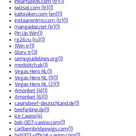
iheartseeds.com (tr)
(1)
iwizsol.com (tr)
(1)
kajtoviken.com (en)
(1)
instaanonimo.com (tr)
(1)
mangadop.net (tr)
(1)
Pin Up Win
(1)
rg26.ru (ru)
(1)
1Win tr
(1)
Glory tr
(3)
sempguidelines.org
(1)
medstitch.pk
(1)
Vegas Hero NL
(1)
Vegas Hero NL (1)
(1)
Vegas Hero NL (2)
(1)
Amonbet (4)
(1)
Amonbet (6)
(1)
casinobeef-deutschland.de
(1)
beefonline.de
(1)
Ice Casino
(4)
bsb-007-casino.com
(1)
carlbembridgewigs.com
(1)
bsb007-official-casino.com
(1)