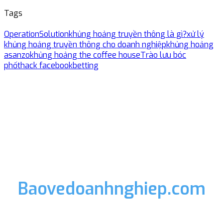
Tags
Operation
Solution
khủng hoảng truyền thông là gì?
xử lý
khủng hoảng truyền thông cho doanh nghiệp
khủng hoảng
asanzo
khủng hoảng the coffee house
Trào lưu bóc
phốt
hack facebook
betting
Baovedoanhnghiep.com