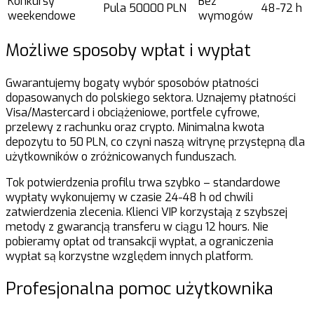
Konkursy
Bez
Pula 50000 PLN
48-72 h
weekendowe
wymogów
Możliwe sposoby wpłat i wypłat
Gwarantujemy bogaty wybór sposobów płatności
dopasowanych do polskiego sektora. Uznajemy płatności
Visa/Mastercard i obciążeniowe, portfele cyfrowe,
przelewy z rachunku oraz crypto. Minimalna kwota
depozytu to 50 PLN, co czyni naszą witrynę przystępną dla
użytkowników o zróżnicowanych funduszach.
Tok potwierdzenia profilu trwa szybko – standardowe
wypłaty wykonujemy w czasie 24-48 h od chwili
zatwierdzenia zlecenia. Klienci VIP korzystają z szybszej
metody z gwarancją transferu w ciągu 12 hours. Nie
pobieramy opłat od transakcji wypłat, a ograniczenia
wypłat są korzystne względem innych platform.
Profesjonalna pomoc użytkownika