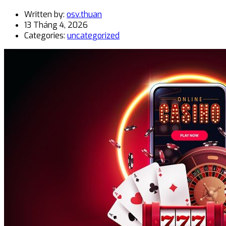
Written by:
osv.thuan
13 Tháng 4, 2026
Categories:
uncategorized