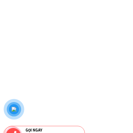
GỌI NGAY