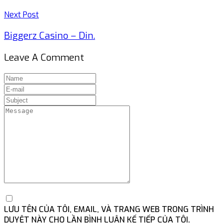
Next Post
Biggerz Casino – Din.
Leave A Comment
LƯU TÊN CỦA TÔI, EMAIL, VÀ TRANG WEB TRONG TRÌNH
DUYỆT NÀY CHO LẦN BÌNH LUẬN KẾ TIẾP CỦA TÔI.