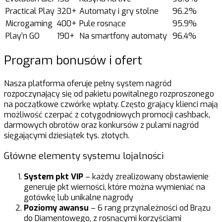
Practical Play
320+
Automaty i gry stolne
96.2%
Microgaming
400+
Pule rosnące
95.9%
Play’n GO
190+
Na smartfony automaty
96.4%
Program bonusów i ofert
Nasza platforma oferuje pełny system nagród
rozpoczynający się od pakietu powitalnego rozproszonego
na początkowe czwórkę wpłaty. Często grający klienci mają
możliwość czerpać z cotygodniowych promocji cashback,
darmowych obrotów oraz konkursów z pulami nagród
sięgającymi dziesiątek tys. złotych.
Główne elementy systemu lojalności
System pkt VIP
– każdy zrealizowany obstawienie
generuje pkt wierności, które można wymieniać na
gotówkę lub unikalne nagrody
Poziomy awansu
– 6 rang przynależności od Brązu
do Diamentowego, z rosnącymi korzyściami