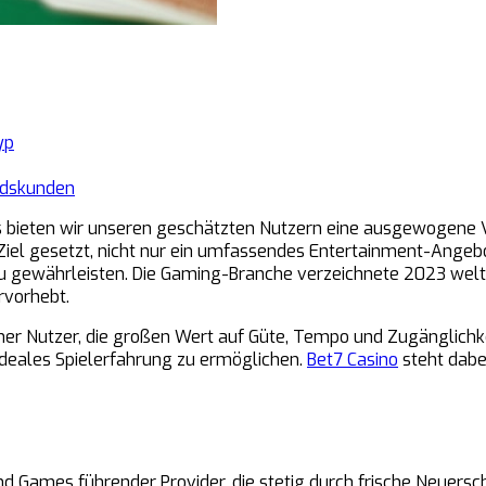
yp
ndskunden
ls bieten wir unseren geschätzten Nutzern eine ausgewogene V
m Ziel gesetzt, nicht nur ein umfassendes Entertainment-Ange
u gewährleisten. Die Gaming-Branche verzeichnete 2023 weltw
rvorhebt.
er Nutzer, die großen Wert auf Güte, Tempo und Zugänglichke
deales Spielerfahrung zu ermöglichen.
Bet7 Casino
steht dabei
 Games führender Provider, die stetig durch frische Neuers