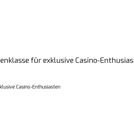
zenklasse für exklusive Casino-Enthusia
xklusive Casino-Enthusiasten