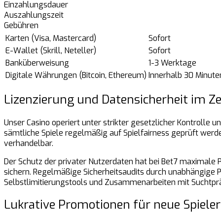
Einzahlungsdauer
Auszahlungszeit
Gebühren
Karten (Visa, Mastercard)
Sofort
E-Wallet (Skrill, Neteller)
Sofort
Banküberweisung
1-3 Werktage
Digitale Währungen (Bitcoin, Ethereum)
Innerhalb 30 Minute
Lizenzierung und Datensicherheit im 
Unser Casino operiert unter strikter gesetzlicher Kontrolle 
sämtliche Spiele regelmäßig auf Spielfairness geprüft werd
verhandelbar.
Der Schutz der privater Nutzerdaten hat bei Bet7 maximale 
sichern. Regelmäßige Sicherheitsaudits durch unabhängige Pr
Selbstlimitierungstools und Zusammenarbeiten mit Suchtprä
Lukrative Promotionen für neue Spie