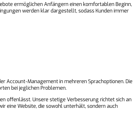
ebote ermöglichen Anfängern einen komfortablen Beginn,
dingungen werden klar dargestellt, sodass Kunden immer
 oder Account-Management in mehreren Sprachoptionen. Die
rten bei jeglichen Problemen.
en offenlässt. Unsere stetige Verbesserung richtet sich an
r eine Website, die sowohl unterhält, sondern auch