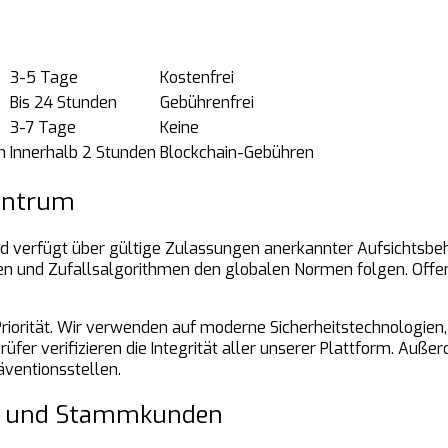
3-5 Tage
Kostenfrei
Bis 24 Stunden
Gebührenfrei
3-7 Tage
Keine
n
Innerhalb 2 Stunden
Blockchain-Gebühren
Zentrum
und verfügt über gültige Zulassungen anerkannter Aufsichtsbeh
en und Zufallsalgorithmen den globalen Normen folgen. Offenh
Priorität. Wir verwenden auf moderne Sicherheitstechnologie
üfer verifizieren die Integrität aller unserer Plattform. Auß
ventionsstellen.
ler und Stammkunden